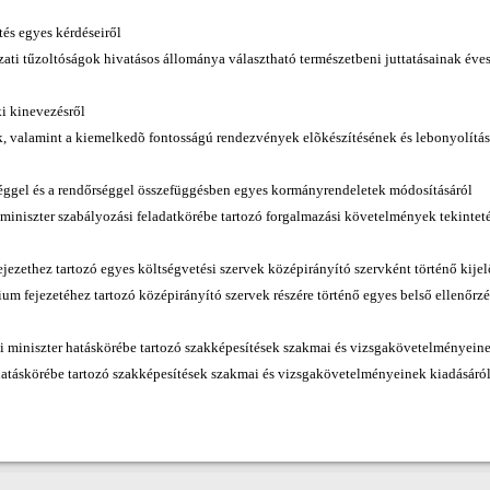
tés egyes kérdéseiről
ati tűzoltóságok hivatásos állománya választható természetbeni juttatásainak éves ö
ki kinevezésről
k, valamint a kiemelkedõ fontosságú rendezvények elõkészítésének és lebonyolításá
séggel és a rendőrséggel összefüggésben egyes kormányrendeletek módosításáról
 miniszter szabályozási feladatkörébe tartozó forgalmazási követelmények tekintet
ejezethez tartozó egyes költségvetési szervek középirányító szervként történő kije
ium fejezetéhez tartozó középirányító szervek részére történő egyes belső ellenőrz
eti miniszter hatáskörébe tartozó szakképesítések szakmai és vizsgakövetelményeine
 hatáskörébe tartozó szakképesítések szakmai és vizsgakövetelményeinek kiadásáró