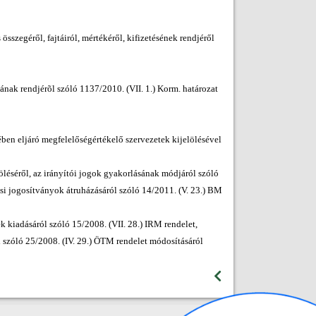
sszegéről, fajtáiról, mértékéről, kifizetésének rendjéről
nak rendjérõl szóló 1137/2010. (VII. 1.) Korm. határozat
ében eljáró megfelelőségértékelő szervezetek kijelölésével
löléséről, az irányítói jogok gyakorlásának módjáról szóló
ési jogosítványok átruházásáról szóló 14/2011. (V. 23.) BM
k kiadásáról szóló 15/2008. (VII. 28.) IRM rendelet,
l szóló 25/2008. (IV. 29.) ÖTM rendelet módosításáról