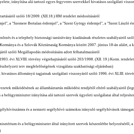
yelete, irányítása alá tartozó egyes fegyveres szervekkel hivatásos szolgálati visz
tartásáról szóló 18/2009. (XII.18.) HM rendelet módosításáról
mjel", a "Szemere Bertalan érdemjel", a "Szent György érdemjel", a "Szent László ér
lenőrzés és a telephely biztonsági tanúsítvány kiadásának részletes szabályairól szó
 Kormánya és a Szlovák Köztársaság Kormánya között 2007. június 18-án aláírt, a k
ójáról szóló Megállapodás módosítására adott felhatalmazásról
ó 1993. évi XLVIII. törvény végrehajtásáról szóló 203/1998. (XII. 19.) Korm. rendele
vészhelyzeti terv megfelelőségének vizsgálata szakhatósági eljárásban)
 hivatásos állományú tagjainak szolgálati viszonyáról szóló 1996. évi XLIII. törvény
vezetek működésének az államháztartás működési rendjétől eltérő szabályairól (legu
a belügyminiszter irányítása alá tartozó szervek ügyeleti szolgálatai által teljesíte
egélyhívószámra és a nemzeti segélyhívó számokra irányuló segélyhívások támogatá
sztérium és a belügyminiszter által irányított szervek készenlétbe helyezéséről, a
l