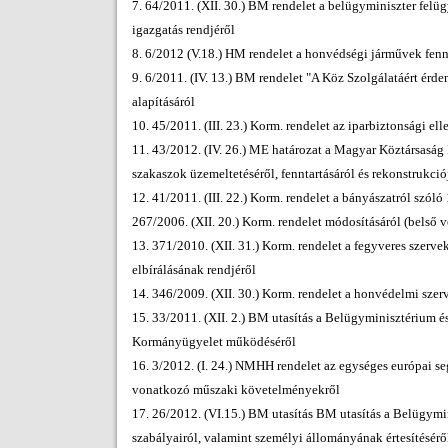
7. 64/2011. (XII. 30.) BM rendelet a belügyminiszter felüg
igazgatás rendjéről
8. 6/2012 (V.18.) HM rendelet a honvédségi járművek fenn
9. 6/2011. (IV. 13.) BM rendelet "A Köz Szolgálatáért érde
alapításáról
10. 45/2011. (III. 23.) Korm. rendelet az iparbiztonsági el
11. 43/2012. (IV. 26.) ME határozat a Magyar Köztársaság
szakaszok üzemeltetéséről, fenntartásáról és rekonstrukci
12. 41/2011. (III. 22.) Korm. rendelet a bányászatról szól
267/2006. (XII. 20.) Korm. rendelet módosításáról (belső 
13. 371/2010. (XII. 31.) Korm. rendelet a fegyveres szervek
elbírálásának rendjéről
14. 346/2009. (XII. 30.) Korm. rendelet a honvédelmi szer
15. 33/2011. (XII. 2.) BM utasítás a Belügyminisztérium és 
Kormányügyelet működéséről
16. 3/2012. (I. 24.) NMHH rendelet az egységes európai s
vonatkozó műszaki követelményekről
17. 26/2012. (VI.15.) BM utasítás BM utasítás a Belügymini
szabályairól, valamint személyi állományának értesítésérő