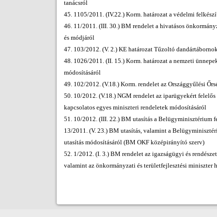
tanácsról
45. 1105/2011. (IV.22.) Korm. határozat a védelmi felkészí
46. 11/2011. (III. 30.) BM rendelet a hivatásos önkormányz
és módjáról
47. 103/2012. (V. 2.) KE határozat Tűzoltó dandártáborno
48. 1026/2011. (II. 15.) Korm. határozat a nemzeti ünnepe
módosításáról
49. 102/2012. (V.18.) Korm. rendelet az Országgyűlési Őr
50. 10/2012. (V.18.) NGM rendelet az iparügyekért felelős
kapcsolatos egyes miniszteri rendeletek módosításáról
51. 10/2012. (III. 22.) BM utasítás a Belügyminisztérium f
13/2011. (V. 23.) BM utasítás, valamint a Belügyminisztér
utasítás módosításáról (BM OKF középirányító szerv)
52. 1/2012. (I. 3.) BM rendelet az igazságügyi és rendész
valamint az önkormányzati és területfejlesztési miniszter