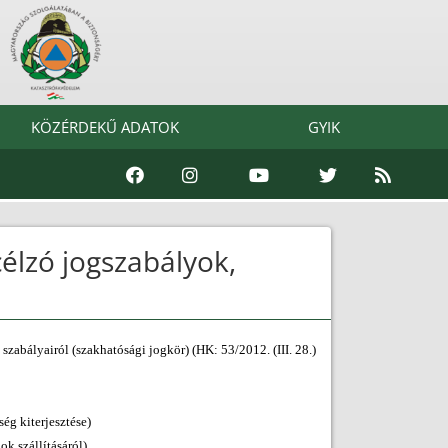
KÖZÉRDEKŰ ADATOK
GYIK
célzó jogszabályok,
zabályairól (szakhatósági jogkör) (HK: 53/2012. (III. 28.)
ség kiterjesztése)
k szállításáról)