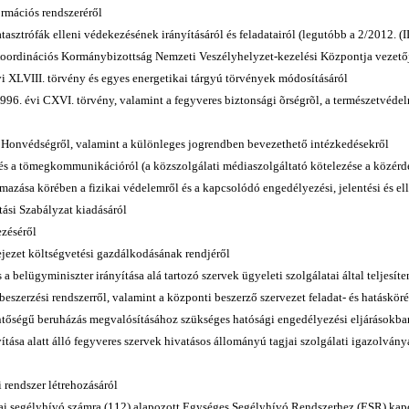
ormációs rendszeréről
asztrófák elleni védekezésének irányításáról és feladatairól (legutóbb a 2/2012. (I
i Koordinációs Kormánybizottság Nemzeti Veszélyhelyzet-kezelési Központja vezető
vi XLVIII. törvény és egyes energetikai tárgyú törvények módosításáról
96. évi CXVI. törvény, valamint a fegyveres biztonsági õrségrõl, a természetvédel
r Honvédségről, valamint a különleges jogrendben bevezethető intézkedésekről
és a tömegkommunikációról (a közszolgálati médiaszolgáltató kötelezése a közérd
mazása körében a fizikai védelemről és a kapcsolódó engedélyezési, jelentési és ell
tási Szabályzat kiadásáról
ezéséről
ejezet költségvetési gazdálkodásának rendjéről
 belügyminiszter irányítása alá tartozó szervek ügyeleti szolgálatai által teljesíte
eszerzési rendszerről, valamint a központi beszerző szervezet feladat- és hatáskörér
ntőségű beruházás megvalósításához szükséges hatósági engedélyezési eljárásokb
yítása alatt álló fegyveres szervek hivatásos állományú tagjai szolgálati igazolván
 rendszer létrehozásáról
pai segélyhívó számra (112) alapozott Egységes Segélyhívó Rendszerhez (ESR) kap