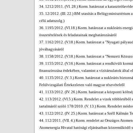
34. 1212/2011. (VI. 28.) Korm. határozat a katasztrófavé
35. 12/2012. (III. 22.) BM utasítás a Belügyminisztérium 
célú adatszolg.)
36. 1195/2012. (VI.18.) Korm. határozat a nukleáris energ
összetételének és feladatainak meghatározásáról
37. 1162/2012. (V.18.) Korm. határozat a "Nyugati pályaud
jóváhagyásáról
38. 1158/2012. (V.18.) Korm. határozat a "Nemzeti Közsz
39. 1155/2012. (V.16.) Korm. határozat a rendkívüli kormá
finanszírozása érdekében, valamint a vízitársulatok által e
40. 1135/2012. (V. 3.) Korm. határozat a nukleáris biztons
Felülvizsgálati Értekezleten való magyar részvételről
41. 1133/2012. (IV. 26.) Korm. határozat a központi költs
42. 113/2012. (VI.5.) Korm. Rendelet a vizek többletéből e
tartalmáról szóló 178/2010. (V. 13.) Korm. Rendelet módos
43. 1122/2012. (IV. 25.) Korm. határozat a Széll Kálmán T
44. 112/2011. (VII. 4.) Korm. rendelet az Országos Atomen
Atomenergia Hivatal hatósági eljárásaiban közreműködő s