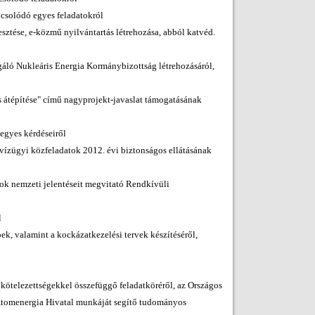
pcsolódó egyes feladatokról
esztése, e-közmű nyilvántartás létrehozása, abból katvéd.
sgáló Nukleáris Energia Kormánybizottság létrehozásáról,
ás átépítése" című nagyprojekt-javaslat támogatásának
egyes kérdéseiről
a vízügyi közfeladatok 2012. évi biztonságos ellátásának
ágok nemzeti jelentéseit megvitató Rendkívüli
l
pek, valamint a kockázatkezelési tervek készítéséről,
 kötelezettségekkel összefüggő feladatköréről, az Országos
 Atomenergia Hivatal munkáját segítő tudományos