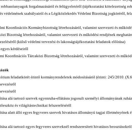
ú robbanóanyagok forgalmazásáról és felügyeletéről (tájékoztatási kötelezettség ro
dés védelmének szabályairól és a Légiközlekedés Védelmi Bizottság jogköréről, fel
delmi Koordinációs Kormánybizottság létrehozásáról, valamint szervezeti és működé
özi Bizottság létrehozásáról, valamint szervezeti és működési rendjének meghatár
zeléséről (külső védelmi tervezési és lakosságtájékoztatási feladatok előírása)
 egyes kérdéseiről
elmi Koordinációs Tárcaközi Bizottság létrehozásáról, valamint szervezeti és műkö
közök
térium feladatkörét érintő kormányrendeletek módosításáról (érinti: 245/2010. (X.6
nevezésről
nevezésről
ítása alá tartozó szervek egyenruha-ellátásra jogosult személyi állományának ruház
tőeszköz és világítástechnikai felszereléséről
ítása alatt álló egyes fegyveres szervek hivatásos állományú tagjai illetményének é
yítása alá tartozó egyes fegyveres szerveknél rendszeresített hivatásos beosztásokr