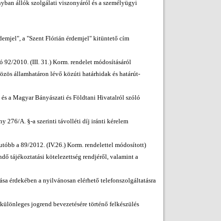
onyban állók szolgálati viszonyáról és a személyügyi
demjel", a "Szent Flórián érdemjel" kitüntető cím
ló 92/2010. (III. 31.) Korm. rendelet módosításáról
özös államhatáron lévő közúti határhidak és határút-
t és a Magyar Bányászati és Földtani Hivatalról szóló
 276/A. §-a szerinti távolléti díj iránti kérelem
tóbb a 89/2012. (IV.26.) Korm. rendelettel módosított)
ndő tájékoztatási kötelezettség rendjéről, valamint a
sa érdekében a nyilvánosan elérhető telefonszolgáltatásra
 különleges jogrend bevezetésére történő felkészülés