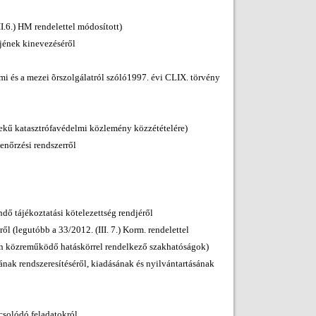
II.6.) HM rendelettel módosított)
jének kinevezéséről
mi és a mezei õrszolgálatról szóló1997. évi CLIX. törvény
ekű katasztrófavédelmi közlemény közzétételére)
enőrzési rendszerről
ndő tájékoztatási kötelezettség rendjéről
ől (legutóbb a 33/2012. (III. 7.) Korm. rendelettel
an közreműködő hatáskörrel rendelkező szakhatóságok)
yának rendszeresítéséről, kiadásának és nyilvántartásának
csolódó feladatokról