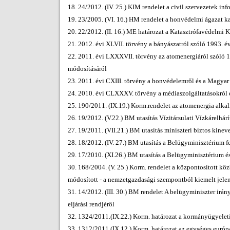
18. 24/2012. (IV. 25.) KIM rendelet a civil szervezetek inf
19. 23/2005. (VI. 16.) HM rendelet a honvédelmi ágazat kat
20. 22/2012. (II. 16.) ME határozat a Katasztrófavédelm
21. 2012. évi XLVII. törvény a bányászatról szóló 1993. é
22. 2011. évi LXXXVII. törvény az atomenergiáról szóló 19
módosításáról
23. 2011. évi CXIII. törvény a honvédelemről és a Magya
24. 2010. évi CLXXXV. törvény a médiaszolgáltatásokról 
25. 190/2011. (IX.19.) Korm.rendelet az atomenergia alkal
26. 19/2012. (V.22.) BM utasítás Vízitársulati Vízkárelhárí
27. 19/2011. (VII.21.) BM utasítás miniszteri biztos kinev
28. 18/2012. (IV. 27.) BM utasítás a Belügyminisztérium f
29. 17/2010. (XI.26.) BM utasítás a Belügyminisztérium és a
30. 168/2004. (V. 25.) Korm. rendelet a központosított közb
módosított - a nemzetgazdasági szempontból kiemelt jele
31. 14/2012. (III. 30.) BM rendelet A belügyminiszter irán
eljárási rendjéről
32. 1324/2011.(IX.22.) Korm. határozat a kormányügyeleti
33. 1312/2011.(IX.12.) Korm. határozat az egységes euró