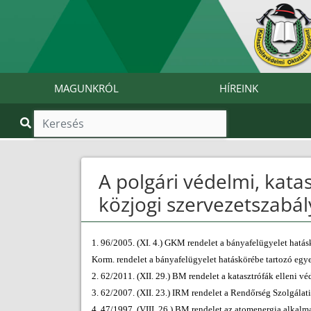
MAGUNKRÓL
HÍREINK
A polgári védelmi, kata
közjogi szervezetszabá
1. 96/2005. (XI. 4.) GKM rendelet a bányafelügyelet hatás
Korm. rendelet a bányafelügyelet hatáskörébe tartozó egye
2. 62/2011. (XII. 29.) BM rendelet a katasztrófák elleni v
3. 62/2007. (XII. 23.) IRM rendelet a Rendőrség Szolgálati S
4. 47/1997. (VIII. 26.) BM rendelet az atomenergia alkalm