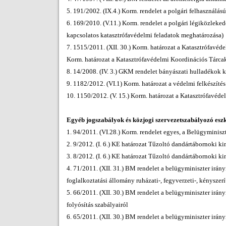
5. 191/2002. (IX.4.) Korm. rendelet a polgári felhasználás
6. 169/2010. (V.11.) Korm. rendelet a polgári légiközleke
kapcsolatos katasztrófavédelmi feladatok meghatározása)
7. 1515/2011. (XII. 30.) Korm. határozat a Katasztrófavé
Korm. határozat a Katasztrófavédelmi Koordinációs Tárcak
8. 14/2008. (IV. 3.) GKM rendelet bányászati hulladékok ke
9. 1182/2012. (VI.1) Korm. határozat a védelmi felkészítés
10. 1150/2012. (V. 15.) Korm. határozat a Katasztrófavéd
Egyéb jogszabályok és közjogi szervezetszabályozó esz
1. 94/2011. (VI.28.) Korm. rendelet egyes, a Belügyminisz
2. 9/2012. (I. 6.) KE határozat Tűzoltó dandártábornoki ki
3. 8/2012. (I. 6.) KE határozat Tűzoltó dandártábornoki ki
4. 71/2011. (XII. 31.) BM rendelet a belügyminiszter irány
foglalkoztatási állomány ruházati-, fegyverzeti-, kényszerí
5. 66/2011. (XII. 30.) BM rendelet a belügyminiszter irány
folyósítás szabályairól
6. 65/2011. (XII. 30.) BM rendelet a belügyminiszter irán