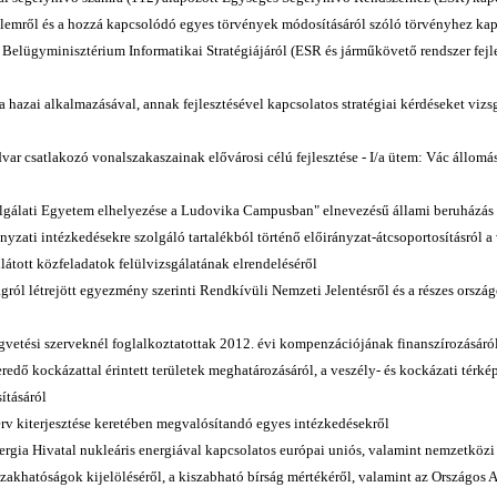
delemről és a hozzá kapcsolódó egyes törvények módosításáról szóló törvényhez ka
a Belügyminisztérium Informatikai Stratégiájáról (ESR és járműkövető rendszer fejl
ia hazai alkalmazásával, annak fejlesztésével kapcsolatos stratégiai kérdéseket viz
var csatlakozó vonalszakaszainak elővárosi célú fejlesztése - I/a ütem: Vác állom
olgálati Egyetem elhelyezése a Ludovika Campusban" elnevezésű állami beruházás 
nyzati intézkedésekre szolgáló tartalékból történő előirányzat-átcsoportosításról 
llátott közfeladatok felülvizsgálatának elrendeléséről
ágról létrejött egyezmény szerinti Rendkívüli Nemzeti Jelentésről és a részes orsz
égvetési szerveknél foglalkoztatottak 2012. évi kompenzációjának finanszírozásáró
redő kockázattal érintett területek meghatározásáról, a veszély- és kockázati térké
ításáról
erv kiterjesztése keretében megvalósítandó egyes intézkedésekről
ergia Hivatal nukleáris energiával kapcsolatos európai uniós, valamint nemzetközi
zakhatóságok kijelöléséről, a kiszabható bírság mértékéről, valamint az Országos