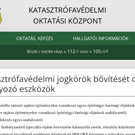
KATASZTRÓFAVÉDELMI
OKTATÁSI KÖZPONT
OKTATÁS, KÉPZÉS
HALLGATÓI INFORMÁCIÓK
Veszély esetén hívja a 112-t vagy a 105-öt!
sztrófavédelmi jogkörök bővítését 
lyozó eszközök
körébe tartozó sajátos építményekre vonatkozó egyes építésügyi hatósági eljárások s
s sajátos építményekre vonatkozó építésügyi hatósági eljárások szabályairól)
édekezés egyes szabályairól
zabályzatáról (speciális eljárás bevezetése katasztrófa esetén, értesítési kötelezett
azásával összefüggő rendőrségi feladatokról (BM OKF értesítése a radioaktív anyago