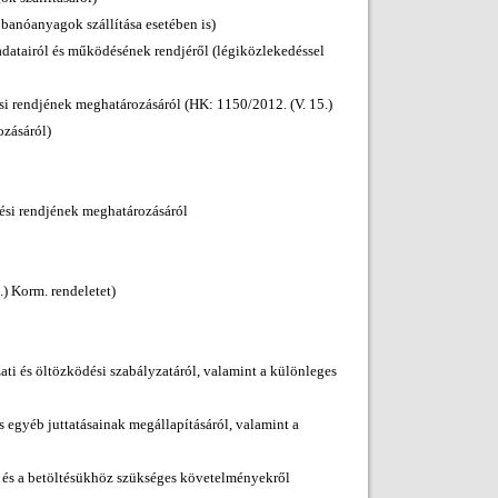
bbanóanyagok szállítása esetében is)
adatairól és működésének rendjéről (légiközlekedéssel
si rendjének meghatározásáról (HK: 1150/2012. (V. 15.)
ozásáról)
dési rendjének meghatározásáról
.) Korm. rendeletet)
ati és öltözködési szabályzatáról, valamint a különleges
s egyéb juttatásainak megállapításáról, valamint a
ól és a betöltésükhöz szükséges követelményekről