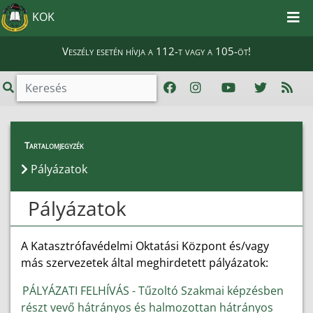
KOK
Veszély esetén hívja a 112-t vagy a 105-öt!
Magunkról
>
Pályázatok
Tartalomjegyzék
Pályázatok
Pályázatok
A Katasztrófavédelmi Oktatási Központ és/vagy
más szervezetek által meghirdetett pályázatok:
PÁLYÁZATI FELHÍVÁS - Tűzoltó Szakmai képzésben
részt vevő hátrányos és halmozottan hátrányos