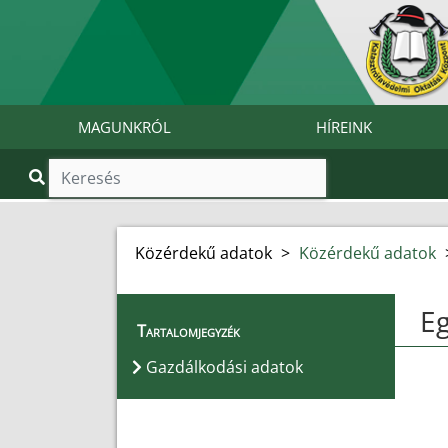
MAGUNKRÓL
HÍREINK
Közérdekű adatok
>
Közérdekű adatok
Eg
Tartalomjegyzék
Gazdálkodási adatok