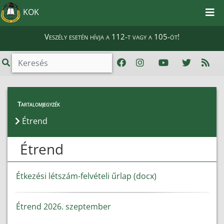
KOK
Veszély esetén hívja a 112-t vagy a 105-öt!
Hallgatói Információk
>
Étrend
Tartalomjegyzék
Étrend
Étrend
Étkezési létszám-felvételi űrlap (docx)
Étrend 2026. szeptember