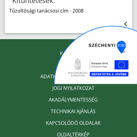
Kitüntetések:
Tűzoltósági tanácsosi cím - 2008
KAPCSOLAT
IMPRESSZUM
ADATKEZELÉSI TÁJÉKOZTATÓ
JOGI NYILATKOZAT
AKADÁLYMENTESSÉG
TECHNIKAI AJÁNLÁS
KAPCSOLÓDÓ OLDALAK
OLDALTÉRKÉP