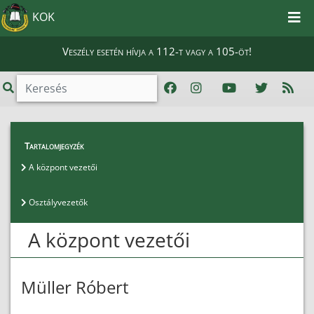
KOK
Veszély esetén hívja a 112-t vagy a 105-öt!
Magunkról
>
Vezetők
>
A központ vezetői
Tartalomjegyzék
A központ vezetői
Osztályvezetők
A központ vezetői
Müller Róbert