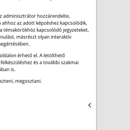
az adminisztrátor hozzárendelte,
 ahhoz az adott képzéshez kapcsolódik,
t a témakörökhöz kapcsolódó jegyzeteket,
nulást, másrészt olyan interaktív
megértésében.
dalon érhető el. A letölthető
felkészüléshez és a további szakmai
ban is.
eszteni, megosztani.