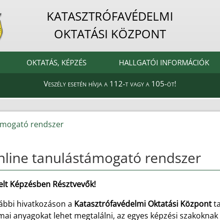
KATASZTRÓFAVÉDELMI
OKTATÁSI KÖZPONT
OKTATÁS, KÉPZÉS
HALLGATÓI INFORMÁCIÓK
Veszély esetén hívja a 112-t vagy a 105-öt!
ámogató rendszer
line tanulástámogató rendszer
telt Képzésben Résztvevők!
lábbi hivatkozáson a
Katasztrófavédelmi Oktatási Központ
t
mai anyagokat lehet megtalálni, az egyes képzési szakokna