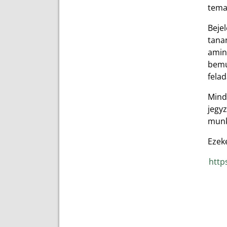
tema
Beje
tana
amin
bemut
fela
Mind
jegy
munká
Ezeke
http