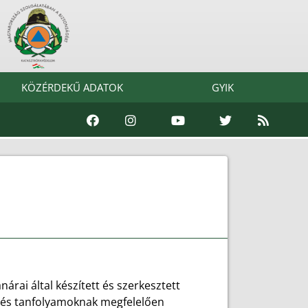
KÖZÉRDEKŰ ADATOK
GYIK
anárai által készített és szerkesztett
k és tanfolyamoknak megfelelően