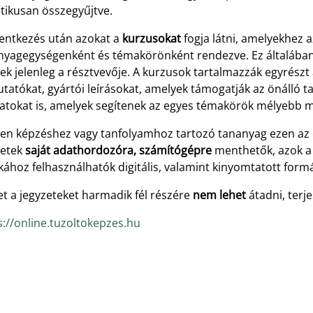
tikusan összegyűjtve.
lentkezés után azokat a
kurzusokat
fogja látni, amelyekhez 
nyagegységenként és témakörönként rendezve. Ez általában
ek jelenleg a résztvevője. A kurzusok tartalmazzák egyrész
atókat, gyártói leírásokat, amelyek támogatják az önálló ta
datokat is, amelyek segítenek az egyes témakörök mélyebb 
en képzéshez vagy tanfolyamhoz tartozó tananyag ezen az ol
zetek
saját adathordozóra, számítógépre
menthetők, azok a 
hoz felhasználhatók digitális, valamint kinyomtatott formá
t a jegyzeteket harmadik fél részére
nem lehet
átadni, terj
s://online.tuzoltokepzes.hu