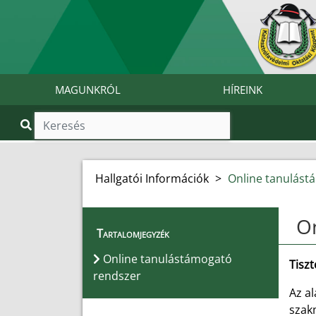
MAGUNKRÓL
HÍREINK
Hallgatói Információk
>
Online tanulást
On
Tartalomjegyzék
Online tanulástámogató
Tisz
rendszer
Az a
szak