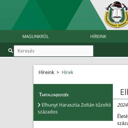
MAGUNKRÓL
HÍREINK
Híreink
>
Hírek
El
Tartalomjegyzék
Elhunyt Harasztia Zoltán tűzoltó
2024.
százados
Életé
száz