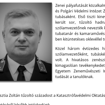
Zenei pályafutását közalkal
és Polgári Védelmi Intézet
tubásaként. Első tiszti kin
került sor, tűzoltó hadn
szólamvezetőnek nevezték k
tubatanár és kamaraművész 
ben kitüntetéses oklevéllel 
Közel három évtizedes hi
szólamvezetőként, tubásk
volt. A hivatásos zenész
kimagaslóan tevékenykedett
Egyetem Zeneművészeti I
tudását a tanulóknak.
ztia Zoltán tűzoltó századost a Katasztrófavédelmi Oktatási
téséről később intézkedünk.