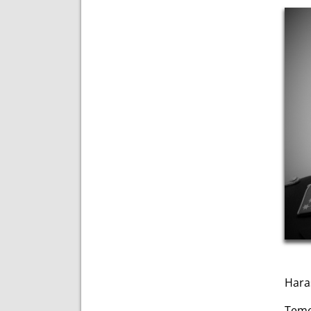
Haras
Teme