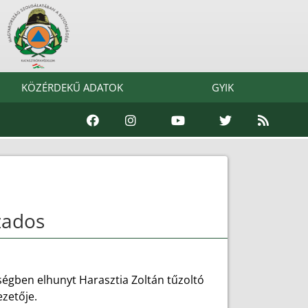
KÖZÉRDEKŰ ADATOK
GYIK
zados
gségben elhunyt Harasztia Zoltán tűzoltó
zetője.