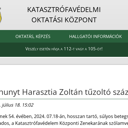
KATASZTRÓFAVÉDELMI
OKTATÁSI KÖZPONT
OKTATÁS, KÉPZÉS
HALLGATÓI INFORMÁCIÓK
Veszély esetén hívja a 112-t vagy a 105-öt!
hunyt Harasztia Zoltán tűzoltó szá
 július 18. 15:02
nek 54. évében, 2024. 07.18-án, hosszan tartó, súlyos bete
ados, a Katasztrófavédelem Központi Zenekarának szólamve