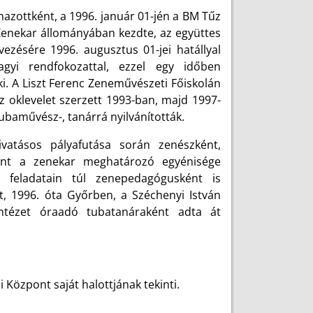
mazottként, a 1996. január 01-jén a BM Tűz
 Zenekar állományában kezdte, az együttes
evezésére 1996. augusztus 01-jei hatállyal
agyi rendfokozattal, ezzel egy időben
i. A Liszt Ferenc Zeneművészeti Főiskolán
oklevelet szerzett 1993-ban, majd 1997-
tubaművész-, tanárrá nyilvánították.
vatásos pályafutása során zenészként,
ént a zenekar meghatározó egyénisége
i feladatain túl zenepedagógusként is
, 1996. óta Győrben, a Széchenyi István
ntézet óraadó tubatanáraként adta át
 Központ saját halottjának tekinti.