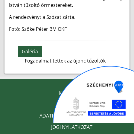
István tűzoltó őrmestereket.
A rendezvényt a Szózat zárta.
Fotó: Szőke Péter BM OKF
Galéria
Fogadalmat tettek az újonc tűzoltók
KAPCSOLAT
IMPRESSZUM
ADATKEZELÉSI TÁJÉKOZTATÓ
JOGI NYILATKOZAT