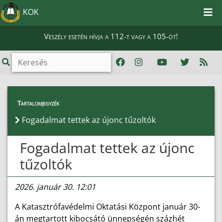
KOK
Veszély esetén hívja a 112-t vagy a 105-öt!
Híreink
>
Hírek
Tartalomjegyzék
Fogadalmat tettek az újonc tűzoltók
Fogadalmat tettek az újonc
tűzoltók
2026. január 30. 12:01
A Katasztrófavédelmi Oktatási Központ január 30-
án megtartott kibocsátó ünnepségén százhét