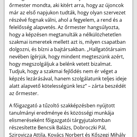
őrmester mondta, aki kitért arra, hogy az újoncok
már az első napjukon tudták, hogy olyan szervezet
részévé fognak válni, ahol a fegyelem, a rend és a
felelősség alapvetés. Az őrmester hangsúlyozta,
hogy a képzésen megtanulták a nélkülözhetetlen
szakmai ismeretek mellett azt is, milyen csapatban
dolgozni, és bízni a bajtársakban. „Hallgatótársaim
nevében ígérjük, hogy mindent megteszünk azért,
hogy megszolgáljuk a belénk vetett bizalmat.
Tudjuk, hogy a szakmai fejlődés nem ér véget a
képzés lezárásával, hanem szolgálatunk teljes ideje
alatt alapvető kötelességünk lesz” –
zárta beszédét
az őrmester.
A főigazgató a tűzoltó szakképzésben nyújtott
tanulmányi eredménye és közösségi munkája
elismeréseként főigazgatói tárgyjutalomban
részesítette Bencsik Balázs, Dobroczki Pál,
Szirovicza Attila, Kovács Norbert és Kőszegi Mihály