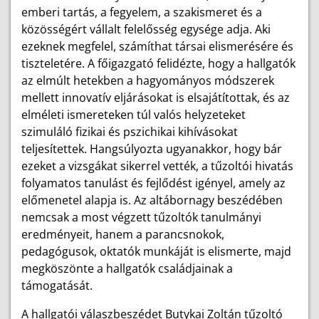
emberi tartás, a fegyelem, a szakismeret és a
közösségért vállalt felelősség egysége adja. Aki
ezeknek megfelel, számíthat társai elismerésére és
tiszteletére. A főigazgató felidézte, hogy a hallgatók
az elmúlt hetekben a hagyományos módszerek
mellett innovatív eljárásokat is elsajátítottak, és az
elméleti ismereteken túl valós helyzeteket
szimuláló fizikai és pszichikai kihívásokat
teljesítettek. Hangsúlyozta ugyanakkor, hogy bár
ezeket a vizsgákat sikerrel vették, a tűzoltói hivatás
folyamatos tanulást és fejlődést igényel, amely az
előmenetel alapja is. Az altábornagy beszédében
nemcsak a most végzett tűzoltók tanulmányi
eredményeit, hanem a parancsnokok,
pedagógusok, oktatók munkáját is elismerte, majd
megköszönte a hallgatók családjainak a
támogatását.
A hallgatói válaszbeszédet Butykai Zoltán tűzoltó