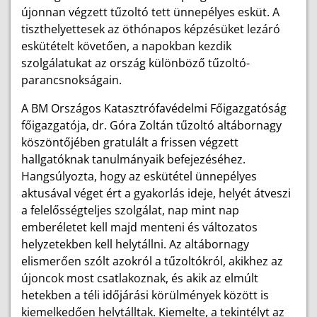
újonnan végzett tűzoltó tett ünnepélyes esküt. A
tiszthelyettesek az öthónapos képzésüket lezáró
eskütételt követően, a napokban kezdik
szolgálatukat az ország különböző tűzoltó-
parancsnokságain.
A BM Országos Katasztrófavédelmi Főigazgatóság
főigazgatója, dr. Góra Zoltán tűzoltó altábornagy
köszöntőjében gratulált a frissen végzett
hallgatóknak tanulmányaik befejezéséhez.
Hangsúlyozta, hogy az eskütétel ünnepélyes
aktusával véget ért a gyakorlás ideje, helyét átveszi
a felelősségteljes szolgálat, nap mint nap
emberéletet kell majd menteni és változatos
helyzetekben kell helytállni. Az altábornagy
elismerően szólt azokról a tűzoltókról, akikhez az
újoncok most csatlakoznak, és akik az elmúlt
hetekben a téli időjárási körülmények között is
kiemelkedően helytálltak. Kiemelte, a tekintélyt az