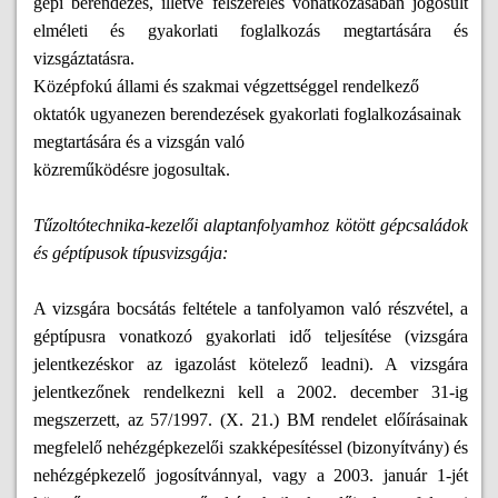
gépi berendezés, illetve felszerelés vonatkozásában jogosult
elméleti és gyakorlati foglalkozás megtartására és
vizsgáztatásra.
Középfokú állami és szakmai végzettséggel rendelkező
oktatók ugyanezen berendezések gyakorlati foglalkozásainak
megtartására és a vizsgán való
közreműködésre jogosultak.
Tűzoltótechnika-kezelői alaptanfolyamhoz kötött gépcsaládok
és géptípusok típusvizsgája:
A vizsgára bocsátás feltétele a tanfolyamon való részvétel, a
géptípusra vonatkozó gyakorlati idő teljesítése (vizsgára
jelentkezéskor az igazolást kötelező leadni). A vizsgára
jelentkezőnek rendelkezni kell a 2002. december 31-ig
megszerzett, az 57/1997. (X. 21.) BM rendelet előírásainak
megfelelő nehézgépkezelői szakképesítéssel (bizonyítvány) és
nehézgépkezelő jogosítvánnyal, vagy a 2003. január 1-jét