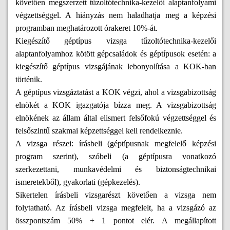
követően megszerzett tűzoltótechnika-kezelői alaptanfolyami
végzettséggel. A hiányzás nem haladhatja meg a képzési
programban meghatározott órakeret 10%-át.
Kiegészítő géptípus vizsga tűzoltótechnika-kezelői
alaptanfolyamhoz kötött gépcsaládok és géptípusok esetén: a
kiegészítő géptípus vizsgájának lebonyolítása a KOK-ban
történik.
A géptípus vizsgáztatást a KOK végzi, ahol a vizsgabizottság
elnökét a KOK igazgatója bízza meg. A vizsgabizottság
elnökének az állam által elismert felsőfokú végzettséggel és
felsőszintű szakmai képzettséggel kell rendelkeznie.
A vizsga részei: írásbeli (géptípusnak megfelelő képzési
program szerint), szóbeli (a géptípusra vonatkozó
szerkezettani, munkavédelmi és biztonságtechnikai
ismeretekből), gyakorlati (gépkezelés).
Sikertelen írásbeli vizsgarészt követően a vizsga nem
folytatható. Az írásbeli vizsga megfelelt, ha a vizsgázó az
összpontszám 50% + 1 pontot elér. A megállapított