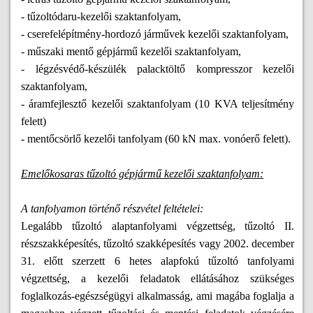
- tűzoltódaru-kezelői szaktanfolyam,
- cserefelépítmény-hordozó járművek kezelői szaktanfolyam,
- műszaki mentő gépjármű kezelői szaktanfolyam,
- légzésvédő-készülék palacktöltő kompresszor kezelői
szaktanfolyam,
- áramfejlesztő kezelői szaktanfolyam (10 KVA teljesítmény
felett)
- mentőcsörlő kezelői tanfolyam (60 kN max. vonóerő felett).
Emelőkosaras tűzoltó gépjármű kezelői szaktanfolyam:
A tanfolyamon történő részvétel feltételei:
Legalább tűzoltó alaptanfolyami végzettség, tűzoltó II.
részszakképesítés, tűzoltó szakképesítés vagy 2002. december
31. előtt szerzett 6 hetes alapfokú tűzoltó tanfolyami
végzettség, a kezelői feladatok ellátásához szükséges
foglalkozás-egészségügyi alkalmasság, ami magába foglalja a