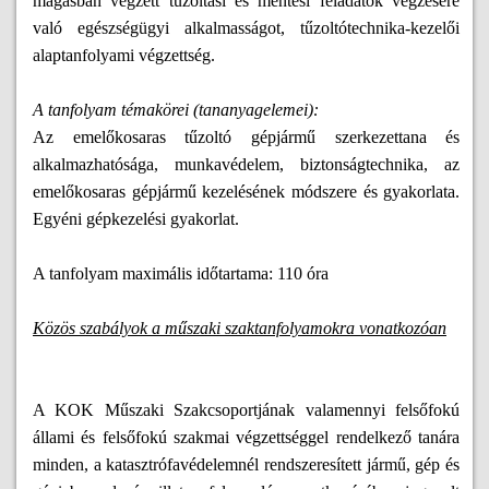
magasban végzett tűzoltási és mentési feladatok végzésére
való egészségügyi alkalmasságot, tűzoltótechnika-kezelői
alaptanfolyami végzettség.
A tanfolyam témakörei (tananyagelemei):
Az emelőkosaras tűzoltó gépjármű szerkezettana és
alkalmazhatósága, munkavédelem, biztonságtechnika, az
emelőkosaras gépjármű kezelésének módszere és gyakorlata.
Egyéni gépkezelési gyakorlat.
A tanfolyam maximális időtartama: 110 óra
Közös szabályok a műszaki szaktanfolyamokra vonatkozóan
A KOK Műszaki Szakcsoportjának valamennyi felsőfokú
állami és felsőfokú szakmai végzettséggel rendelkező tanára
minden, a katasztrófavédelemnél rendszeresített jármű, gép és