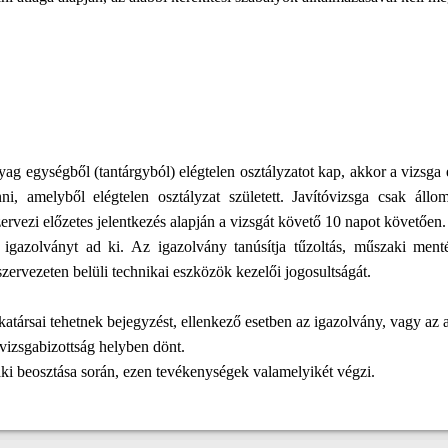
g egységből (tantárgyból) elégtelen osztályzatot kap, akkor a vizsga 
ni, amelyből elégtelen osztályzat született. Javítóvizsga csak áll
rvezi előzetes jelentkezés alapján a vizsgát követő 10 napot követően. 
gazolványt ad ki. Az igazolvány tanúsítja tűzoltás, műszaki mentés 
szervezeten belüli technikai eszközök kezelői jogosultságát.
ársai tehetnek bejegyzést, ellenkező esetben az igazolvány, vagy az a
vizsgabizottság helyben dönt.
aki beosztása során, ezen tevékenységek valamelyikét végzi.