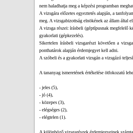
nem haladhatja meg a képzési programban meghatá
A vizsgára előzetes egyeztetés alapján, a tanfoly
meg. A vizsgabizottság elnökének az állam által el
A vizsga részei: írásbeli (géptípusnak megfelelő 
gyakorlati (gépkezelés).
Sikertelen írásbeli vizsgarészt követően a vizs
ponthatárok alapján érdemjegyet kell adni.
A szóbeli és a gyakorlati vizsgán a vizsgázó telje
A tananyag ismeretének értékelése ötfokozatú lehe
- jeles (5),
- jó (4),
- közepes (3),
- elégséges (2),
- elégtelen (1).
A különböző vizsgarészek érdemjegyeinek számtani