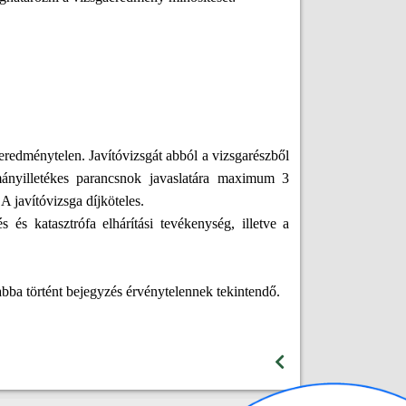
eredménytelen. Javítóvizsgát abból a vizsgarészből
ományilletékes parancsnok javaslatára maximum 3
A javítóvizsga díjköteles.
és katasztrófa elhárítási tevékenység, illetve a
bba történt bejegyzés érvénytelennek tekintendő.