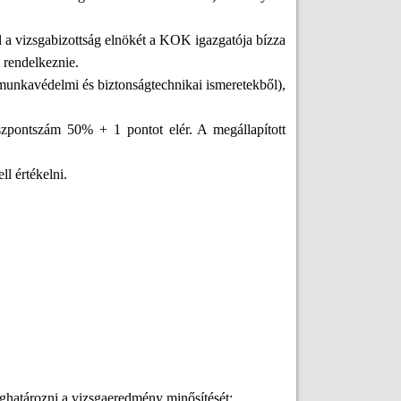
ol a vizsgabizottság elnökét a KOK igazgatója bízza
l rendelkeznie.
, munkavédelmi és biztonságtechnikai ismeretekből),
összpontszám 50% + 1 pontot elér. A megállapított
l értékelni.
eghatározni a vizsgaeredmény minősítését: