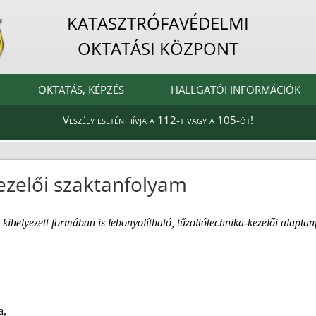
KATASZTRÓFAVÉDELMI
OKTATÁSI KÖZPONT
OKTATÁS, KÉPZÉS
HALLGATÓI INFORMÁCIÓK
Veszély esetén hívja a 112-t vagy a 105-öt!
ezelői szaktanfolyam
 kihelyezett formában is lebonyolítható, tűzoltótechnika-kezelői alap
a,