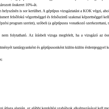
rozott órakeret 10%-át.
am helyszínén is sor kerülhet. A géptípus vizsgáztatást a KOK végzi, ah
ismert felsőfokú végzettséggel és felsőszintű szakmai képzettséggel kel
képzési program szerint), szóbeli (a géptípusra vonatkozó szerkezettani
ga nem folytatható. Az írásbeli vizsga megfelelt, ha a vizsgázó az 
sítményét tantárgyanként és géptípusonként külön-külön érdemjeggyel kel
t:
 átlaga alapján, az alábbi kerekítési szabályok alkalmazásával kell m