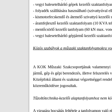
- vegyi balesetelhárító gépek kezelői szaktanfoly
- folyadék szállítására használható (szivattyúval e
- kismotorfecskendő és átemelő szivattyú kezelői 
- áramfejlesztő kezelői szaktanfolyam (10 KVA telj
- mentőcsörlő kezelői tanfolyam (60 kN max. vonó
- vegyi balesetelhárító gépjármű kezelői szaktanf
Közös szabályok a műszaki szaktanfolyamokra v
A KOK Műszaki Szakcsoportjának valamennyi fels
jármű, gép és gépi berendezés, illetve felszerelés 
Középfokú állami és szakmai végzettséggel rendel
közreműködésre jogosultak.
Tűzoltótechnika-kezelői alaptanfolyamhoz nem köt
A vizsgára bocsátás feltétele a tanfolyamon való ré