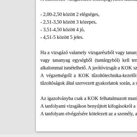
- 2,00-2,50 között 2 elégséges,
- 2,51-3,50 között 3 közepes,
- 3,51-4,50 között 4 jó,
- 4,51-5 között 5 jeles.
Ha a vizsgázó valamely vizsgarészből vagy tananya
vagy tananyag egységből (tantárgyból) kell ten
alkalommal ismételhető. A javítóvizsgát a KOK sze
A végzettségről a KOK tűzoltótechnika-kezelői i
tűzoltóságok által szervezett gyakorlatok során, a 
Az igazolványba csak a KOK felhatalmazott munkat
A tanfolyami vizsgákon benyújtott kifogásokról a 
A tanfolyam elvégzésére kötelezett az a személy, 