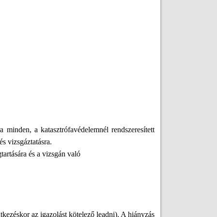
minden, a katasztrófavédelemnél rendszeresített
és vizsgáztatásra.
artására és a vizsgán való
ntkezéskor az igazolást kötelező leadni). A hiányzás