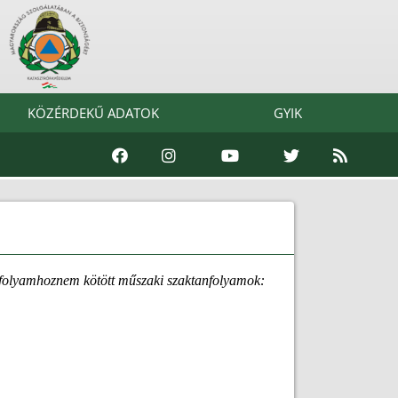
KÖZÉRDEKŰ ADATOK
GYIK
tanfolyamhoznem kötött műszaki szaktanfolyamok: