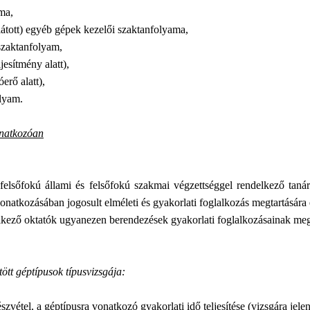
ama,
llátott) egyéb gépek kezelői szaktanfolyama,
szaktanfolyam,
esítmény alatt),
erő alatt),
olyam.
onatkozóan
őfokú állami és felsőfokú szakmai végzettséggel rendelkező tanára 
vonatkozásában jogosult elméleti és gyakorlati foglalkozás megtartására 
kező oktatók ugyanezen berendezések gyakorlati foglalkozásainak megt
ött géptípusok típusvizsgája:
szvétel, a géptípusra vonatkozó gyakorlati idő teljesítése (vizsgára jele