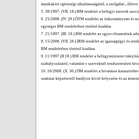
munkaköri egészségi alkalmasságáról, a szolgálat-, illetve
5. 39/1997. (VII. 18.) BM rendelet a belügyi szervek szoci
6. 25/2008. (IV. 29.) ÖTM rendelet az önkormányzati és te
egységes BM rendeletben történő kiadása
7. 21/1997. (III. 19.) BM rendelet az egyes elismerések ado
8. 15/2008. (VII. 28.) IRM rendelet az igazságügyi és ren
BM rendeletben történő kiadása
9. 11/1997.(II.18.) BM rendelet a belügyminiszter irányít
szabályozásáról, valamint e szerveknél rendszeresített hi
10. 10/2008. (X. 30.) ÖM rendelet a hivatásos katasztrófa
szakmai képzéseiről hatályon kívül helyezése és az átmen