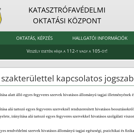
KATASZTRÓFAVÉDELMI
OKTATÁSI KÖZPONT
OKTATÁS, KÉPZÉS
HALLGATÓI INFORMÁCIÓK
Veszély esetén hívja a 112-t vagy a 105-öt!
szakterülettel kapcsolatos jogsza
ítása alatt álló egyes fegyveres szervek hivatásos állományú tagjai illetményének é
yítása alá tartozó egyes fegyveres szerveknél rendszeresített hivatásos beosztásokr
yelete, irányítása alá tartozó egyes fegyveres szervekkel hivatásos szolgálati visz
 rendvédelmi szervek hivatásos állományú tagjai egészségi, pszichikai és fizikai