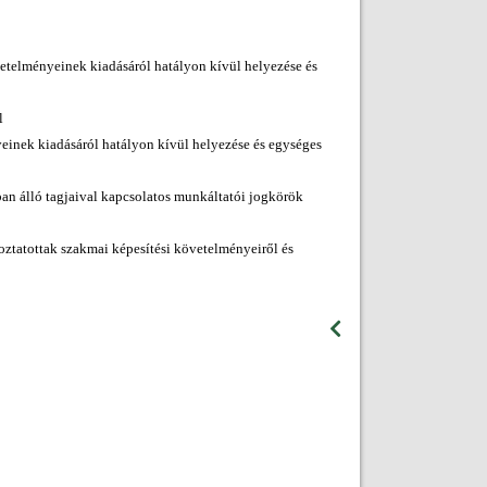
övetelményeinek kiadásáról hatályon kívül helyezése és
l
yeinek kiadásáról hatályon kívül helyezése és egységes
yban álló tagjaival kapcsolatos munkáltatói jogkörök
koztatottak szakmai képesítési követelményeiről és