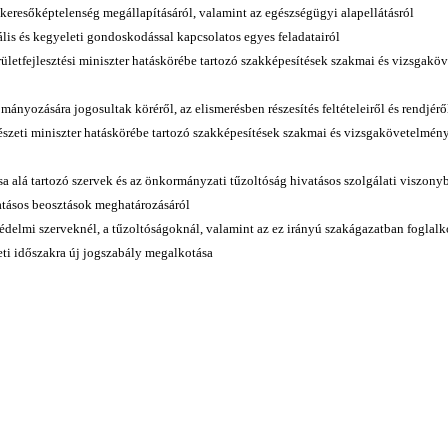
 keresőképtelenség megállapításáról, valamint az egészségügyi alapellátásról
ális és kegyeleti gondoskodással kapcsolatos egyes feladatairól
rületfejlesztési miniszter hatáskörébe tartozó szakképesítések szakmai és vizsgak
mányozására jogosultak köréről, az elismerésben részesítés feltételeiről és rendjérő
dészeti miniszter hatáskörébe tartozó szakképesítések szakmai és vizsgakövetelmén
ása alá tartozó szervek és az önkormányzati tűzoltóság hivatásos szolgálati viszon
vatásos beosztások meghatározásáról
védelmi szerveknél, a tűzoltóságoknál, valamint az ez irányú szakágazatban foglal
eti időszakra új jogszabály megalkotása