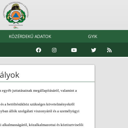
KÖZÉRDEKŰ ADATOK
GYIK
bályok
s egyéb juttatásainak megállapításáról, valamint a
ól és a betöltésükhöz szükséges követelményekről
onyban állók szolgálati viszonyáról és a személyügyi
 alkalmasságáról, közalkalmazottai és köztisztviselői