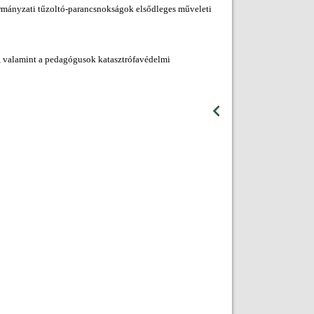
ormányzati tűzoltó-parancsnokságok elsődleges műveleti
ők, valamint a pedagógusok katasztrófavédelmi