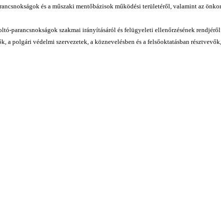
-parancsnokságok és a műszaki mentőbázisok működési területéről, valamint az önk
oltó-parancsnokságok szakmai irányításáról és felügyeleti ellenőrzésének rendjéről
tők, a polgári védelmi szervezetek, a köznevelésben és a felsőoktatásban résztvev