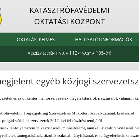
KATASZTRÓFAVÉDELMI
OKTATÁSI KÖZPONT
OKTATÁS, KÉPZÉS
HALLGATÓI INFORMÁCIÓK
Veszély esetén hívja a 112-t vagy a 105-öt!
megjelent egyéb közjogi szervezets
vezetek és az önkéntes mentőszervezetek megalakításáról, riasztásáról, valamint ka
sztrófavédelmi Főigazgatóság Szervezeti és Működési Szabályzatának kiadásáról
s polgári védelmi szervezetek 2012. évi felkészítési rendjéről
erensek tanfolyamszerű felkészítéséről, minősítéséről, munkájuk szakirányításáról
gyesületek támogatásának, tűzoltó szakmai irányításának és felügyeletének katasztr