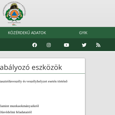
KÖZÉRDEKŰ ADATOK
GYIK
zabályozó eszközök
tasztrófaveszély és veszélyhelyzet esetén történő
, valamint munkaokmányaikról
ófavédelmi feladatairól