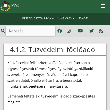
KOK
Veszély esetén hívja a 112-t vagy a 105-öt!
4.1.2. Tűzvédelmi főelőadó
Képzés célja: felkészíteni a főelőadót elsősorban a
legveszélyesebb tűzveszélyességi szintű gazdálkodó
szervek, létesítmények tűzvédelmével kapcsolatos
szakfeladatok önálló ellátására, a beosztottak
munkájának segítésére, irányítására.
Bemeneti feltételek: tűzvédelmi előadó szakképesítés
megléte