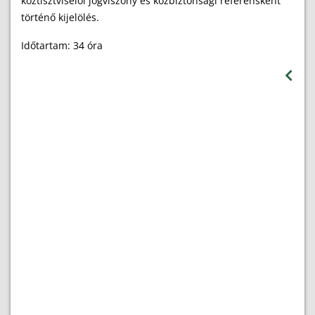
köztisztviselői jogviszony és közbiztonsági referensként
történő kijelölés.
Időtartam: 34 óra