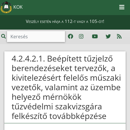
KOK
Veszély esetén hívja a 112-t vagy a 105-öt!
4.2.4.2.1. Beépített tűzjelző
berendezéseket tervezők, a
kivitelezésért felelős műszaki
vezetők, valamint az üzembe
helyező mérnökök
tűzvédelmi szakvizsgára
felkészítő továbbképzése