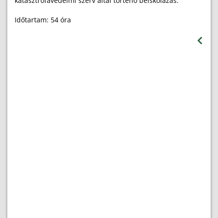
katasztrófavédelmi szerv által történő beiskolázás.
Időtartam: 54 óra