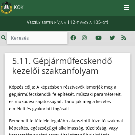
KOK
Veszély esetén hívja a 112-t vagy a 105-öt!
5.11. Gépjárműfecskendő
kezelői szaktanfolyam
Képzés célja: A képzésben résztvevők ismerjék meg a
gépjárműfecskendők felépítését, műszaki paramétereit,
és működési sajátosságait. Tanulják meg a kezelés
elméleti és gyakorlati fogásait.
Bemeneti feltételek: legalább alapszintű tűzoltó szakmai
képesítés, egészségügyi alkalmasság, tűzoltóság, vagy