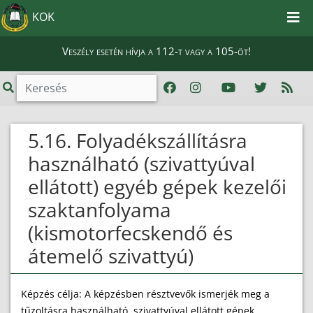
KOK
Veszély esetén hívja a 112-t vagy a 105-öt!
5.16. Folyadékszállításra
használható (szivattyúval
ellátott) egyéb gépek kezelői
szaktanfolyama
(kismotorfecskendő és
átemelő szivattyú)
Képzés célja: A képzésben résztvevők ismerjék meg a
tűzoltásra használható, szivattyúval ellátott gépek