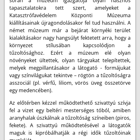
során a múzeum igazgatója olyan hasznos
tapasztalatokra tett szert, amelyeket a
Katasztrófavédelem Központi Múzeuma
kiállításainak újragondolásakor fel tud használni. A
német múzeum már a bejárat környéki terület
kialakításakor nagy hangsúlyt fektetett arra, hogy a
környezet stílusában kapcsolódjon a
tűzoltósághoz. Ezért a múzeum elé olyan
növényeket ültettek, olyan tárgyakat telepítettek,
melyek megpillantásakor a látogató - formájukat
vagy színvilágukat tekintve – rögtön a tűzoltóságra
asszociál (pl. vérfű, liliom, vörös üveg összetörve
egy medencében).
Az előtérben kézzel működtethető szivattyú szívja
fel a vizet egy beltéri mesterséges tóból, amiben
aranyhalak úszkálnak a tűzoltóság színeiben (piros,
fekete). A szivattyú működtetésével a látogatók
maguk is kipróbálhatják a régi idők tűzoltóinak