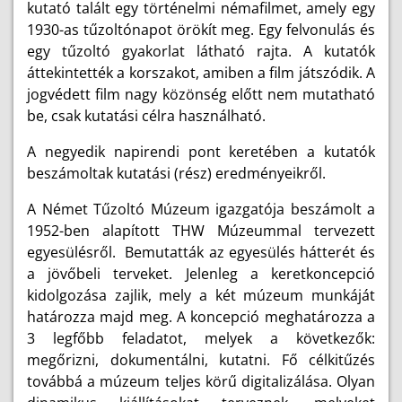
kutató talált egy történelmi némafilmet, amely egy
1930-as tűzoltónapot örökít meg. Egy felvonulás és
egy tűzoltó gyakorlat látható rajta. A kutatók
áttekintették a korszakot, amiben a film játszódik. A
jogvédett film nagy közönség előtt nem mutatható
be, csak kutatási célra használható.
A negyedik napirendi pont keretében a kutatók
beszámoltak kutatási (rész) eredményeikről.
A Német Tűzoltó Múzeum igazgatója beszámolt a
1952-ben alapított THW Múzeummal tervezett
egyesülésről. Bemutatták az egyesülés hátterét és
a jövőbeli terveket. Jelenleg a keretkoncepció
kidolgozása zajlik, mely a két múzeum munkáját
határozza majd meg. A koncepció meghatározza a
3 legfőbb feladatot, melyek a következők:
megőrizni, dokumentálni, kutatni. Fő célkitűzés
továbbá a múzeum teljes körű digitalizálása. Olyan