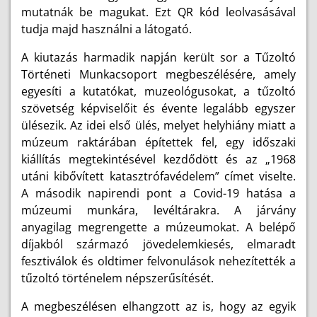
mutatnák be magukat. Ezt QR kód leolvasásával
tudja majd használni a látogató.
A kiutazás harmadik napján került sor a Tűzoltó
Történeti Munkacsoport megbeszélésére, amely
egyesíti a kutatókat, muzeológusokat, a tűzoltó
szövetség képviselőit és évente legalább egyszer
ülésezik. Az idei első ülés, melyet helyhiány miatt a
múzeum raktárában építettek fel, egy időszaki
kiállítás megtekintésével kezdődött és az „1968
utáni kibővített katasztrófavédelem” címet viselte.
A második napirendi pont a Covid-19 hatása a
múzeumi munkára, levéltárakra. A járvány
anyagilag megrengette a múzeumokat. A belépő
díjakból származó jövedelemkiesés, elmaradt
fesztiválok és oldtimer felvonulások nehezítették a
tűzoltó történelem népszerűsítését.
A megbeszélésen elhangzott az is, hogy az egyik