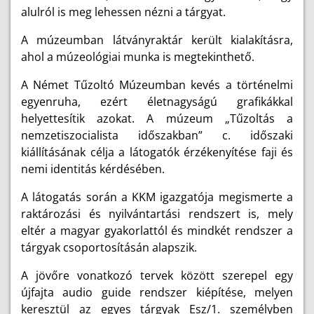
alulról is meg lehessen nézni a tárgyat.
A múzeumban látványraktár került kialakításra,
ahol a múzeológiai munka is megtekinthető.
A Német Tűzoltó Múzeumban kevés a történelmi
egyenruha, ezért életnagyságú grafikákkal
helyettesítik azokat. A múzeum „Tűzoltás a
nemzetiszocialista időszakban” c. időszaki
kiállításának célja a látogatók érzékenyítése faji és
nemi identitás kérdésében.
A látogatás során a KKM igazgatója megismerte a
raktározási és nyilvántartási rendszert is, mely
eltér a magyar gyakorlattól és mindkét rendszer a
tárgyak csoportosításán alapszik.
A jövőre vonatkozó tervek között szerepel egy
újfajta audio guide rendszer kiépítése, melyen
keresztül az egyes tárgyak Esz/1. személyben