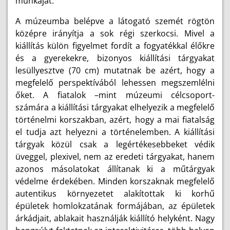
munkáját.
A múzeumba belépve a látogató szemét rögtön
középre irányítja a sok régi szerkocsi. Mivel a
kiállítás külön figyelmet fordít a fogyatékkal élőkre
és a gyerekekre, bizonyos kiállítási tárgyakat
lesüllyesztve (70 cm) mutatnak be azért, hogy a
megfelelő perspektívából lehessen megszemlélni
őket. A fiatalok –mint múzeumi célcsoport-
számára a kiállítási tárgyakat elhelyezik a megfelelő
történelmi korszakban, azért, hogy a mai fiatalság
el tudja azt helyezni a történelemben. A kiállítási
tárgyak közül csak a legértékesebbeket védik
üveggel, plexivel, nem az eredeti tárgyakat, hanem
azonos másolatokat állítanak ki a műtárgyak
védelme érdekében. Minden korszaknak megfelelő
autentikus környezetet alakítottak ki korhű
épületek homlokzatának formájában, az épületek
árkádjait, ablakait használják kiállító helyként. Nagy