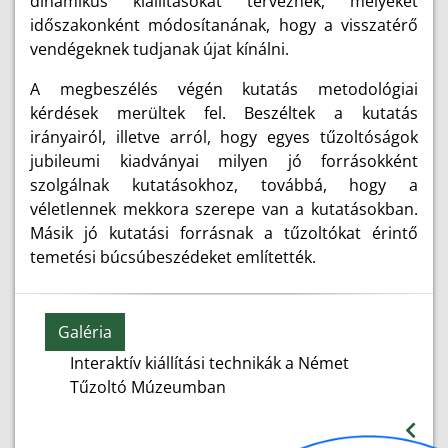
dinamikus kiállításokat terveznek, melyeket
időszakonként módosítanának, hogy a visszatérő
vendégeknek tudjanak újat kínálni.
A megbeszélés végén kutatás metodológiai
kérdések merültek fel. Beszéltek a kutatás
irányairól, illetve arról, hogy egyes tűzoltóságok
jubileumi kiadványai milyen jó forrásokként
szolgálnak kutatásokhoz, továbbá, hogy a
véletlennek mekkora szerepe van a kutatásokban.
Másik jó kutatási forrásnak a tűzoltókat érintő
temetési búcsúbeszédeket említették.
Galéria
Interaktív kiállítási technikák a Német
Tűzoltó Múzeumban