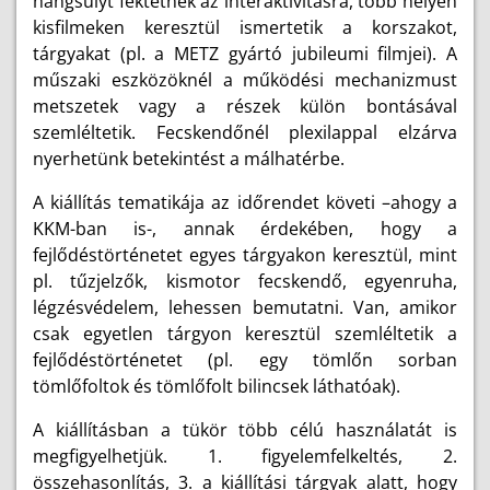
hangsúlyt fektetnek az interaktivitásra, több helyen
kisfilmeken keresztül ismertetik a korszakot,
tárgyakat (pl. a METZ gyártó jubileumi filmjei). A
műszaki eszközöknél a működési mechanizmust
metszetek vagy a részek külön bontásával
szemléltetik. Fecskendőnél plexilappal elzárva
nyerhetünk betekintést a málhatérbe.
A kiállítás tematikája az időrendet követi –ahogy a
KKM-ban is-, annak érdekében, hogy a
fejlődéstörténetet egyes tárgyakon keresztül, mint
pl. tűzjelzők, kismotor fecskendő, egyenruha,
légzésvédelem, lehessen bemutatni. Van, amikor
csak egyetlen tárgyon keresztül szemléltetik a
fejlődéstörténetet (pl. egy tömlőn sorban
tömlőfoltok és tömlőfolt bilincsek láthatóak).
A kiállításban a tükör több célú használatát is
megfigyelhetjük. 1. figyelemfelkeltés, 2.
összehasonlítás, 3. a kiállítási tárgyak alatt, hogy