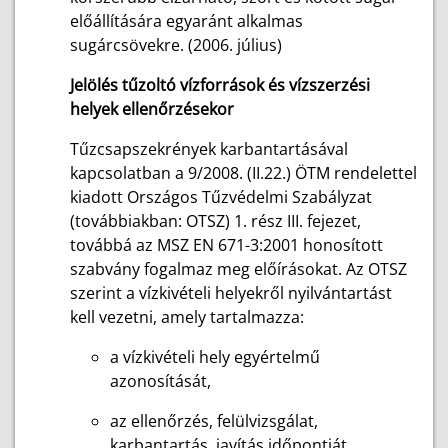
előállítására egyaránt alkalmas
sugárcsövekre. (2006. július)
Jelölés tűzoltó vízforrások és vízszerzési
helyek ellenőrzésekor
Tűzcsapszekrények karbantartásával
kapcsolatban a 9/2008. (II.22.) ÖTM rendelettel
kiadott Országos Tűzvédelmi Szabályzat
(továbbiakban: OTSZ) 1. rész III. fejezet,
továbbá az MSZ EN 671-3:2001 honosított
szabvány fogalmaz meg előírásokat. Az OTSZ
szerint a vízkivételi helyekről nyilvántartást
kell vezetni, amely tartalmazza:
a vízkivételi hely egyértelmű
azonosítását,
az ellenőrzés, felülvizsgálat,
karbantartás, javítás időpontját,