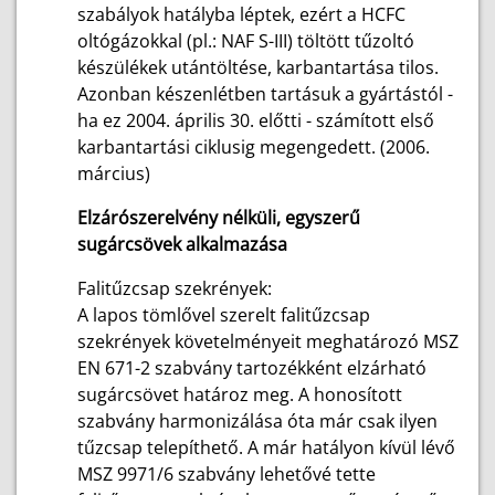
szabályok hatályba léptek, ezért a HCFC
oltógázokkal (pl.: NAF S-III) töltött tűzoltó
készülékek utántöltése, karbantartása tilos.
Azonban készenlétben tartásuk a gyártástól -
ha ez 2004. április 30. előtti - számított első
karbantartási ciklusig megengedett. (2006.
március)
Elzárószerelvény nélküli, egyszerű
sugárcsövek alkalmazása
Falitűzcsap szekrények:
A lapos tömlővel szerelt falitűzcsap
szekrények követelményeit meghatározó MSZ
EN 671-2 szabvány tartozékként elzárható
sugárcsövet határoz meg. A honosított
szabvány harmonizálása óta már csak ilyen
tűzcsap telepíthető. A már hatályon kívül lévő
MSZ 9971/6 szabvány lehetővé tette