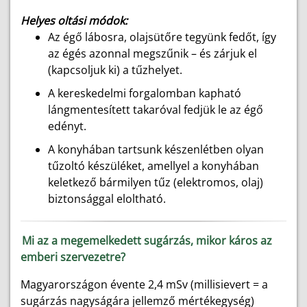
Helyes oltási módok:
Az égő lábosra, olajsütőre tegyünk fedőt, így
az égés azonnal megszűnik – és zárjuk el
(kapcsoljuk ki) a tűzhelyet.
A kereskedelmi forgalomban kapható
lángmentesített takaróval fedjük le az égő
edényt.
A konyhában tartsunk készenlétben olyan
tűzoltó készüléket, amellyel a konyhában
keletkező bármilyen tűz (elektromos, olaj)
biztonsággal eloltható.
Mi az a megemelkedett sugárzás, mikor káros az
emberi szervezetre?
Magyarországon évente 2,4 mSv (millisievert = a
sugárzás nagyságára jellemző mértékegység)