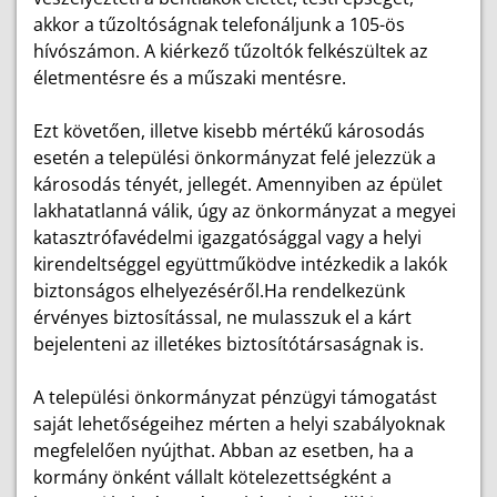
akkor a tűzoltóságnak telefonáljunk a 105-ös
hívószámon. A kiérkező tűzoltók felkészültek az
életmentésre és a műszaki mentésre.
Ezt követően, illetve kisebb mértékű károsodás
esetén a települési önkormányzat felé jelezzük a
károsodás tényét, jellegét. Amennyiben az épület
lakhatatlanná válik, úgy az önkormányzat a megyei
katasztrófavédelmi igazgatósággal vagy a helyi
kirendeltséggel együttműködve intézkedik a lakók
biztonságos elhelyezéséről.Ha rendelkezünk
érvényes biztosítással, ne mulasszuk el a kárt
bejelenteni az illetékes biztosítótársaságnak is.
A települési önkormányzat pénzügyi támogatást
saját lehetőségeihez mérten a helyi szabályoknak
megfelelően nyújthat. Abban az esetben, ha a
kormány önként vállalt kötelezettségként a