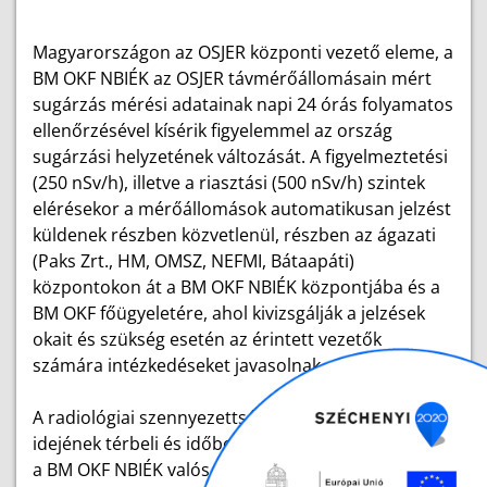
Magyarországon az OSJER központi vezető eleme, a
BM OKF NBIÉK az OSJER távmérőállomásain mért
sugárzás mérési adatainak napi 24 órás folyamatos
ellenőrzésével kísérik figyelemmel az ország
sugárzási helyzetének változását. A figyelmeztetési
(250 nSv/h), illetve a riasztási (500 nSv/h) szintek
elérésekor a mérőállomások automatikusan jelzést
küldenek részben közvetlenül, részben az ágazati
(Paks Zrt., HM, OMSZ, NEFMI, Bátaapáti)
központokon át a BM OKF NBIÉK központjába és a
BM OKF főügyeletére, ahol kivizsgálják a jelzések
okait és szükség esetén az érintett vezetők
számára intézkedéseket javasolnak.
A radiológiai szennyezettség várható helyének,
idejének térbeli és időbeli eloszlása előrejelzéséhez
a BM OKF NBIÉK valós idejű, on-line