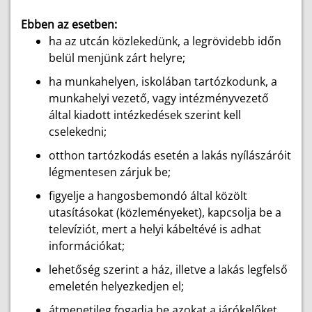
Ebben az esetben:
ha az utcán közlekedünk, a legrövidebb időn
belül menjünk zárt helyre;
ha munkahelyen, iskolában tartózkodunk, a
munkahelyi vezető, vagy intézményvezető
által kiadott intézkedések szerint kell
cselekedni;
otthon tartózkodás esetén a lakás nyílászáróit
légmentesen zárjuk be;
figyelje a hangosbemondó által közölt
utasításokat (közleményeket), kapcsolja be a
televíziót, mert a helyi kábeltévé is adhat
információkat;
l
ehetőség szerint a ház, illetve a lakás legfelső
emeletén helyezkedjen el;
átmenetileg fogadja be azokat a járókelőket,