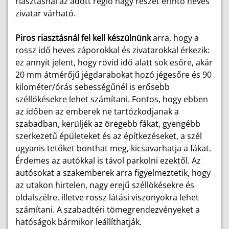
riasztásnál az adott régió nagy részét érintő heves
zivatar várható.
Piros riasztásnál
fel kell készülnünk
arra, hogy a
rossz idő heves záporokkal és zivatarokkal érkezik:
ez annyit jelent, hogy rövid idő alatt sok esőre, akár
20 mm átmérőjű jégdarabokat hozó jégesőre és 90
kilométer/órás sebességűnél is erősebb
széllökésekre lehet számítani. Fontos, hogy ebben
az időben az emberek ne tartózkodjanak a
szabadban, kerüljék az öregebb fákat, gyengébb
szerkezetű épületeket és az építkezéseket, a szél
ugyanis tetőket bonthat meg, kicsavarhatja a fákat.
Érdemes az autókkal is távol parkolni ezektől. Az
autósokat a szakemberek arra figyelmeztetik, hogy
az utakon hirtelen, nagy erejű széllökésekre és
oldalszélre, illetve rossz látási viszonyokra lehet
számítani. A szabadtéri tömegrendezvényeket a
hatóságok bármikor leállíthatják.