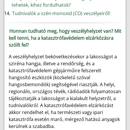
tehetek, kihez fordulhatok?
Tudnivalók a szén-monoxid (CO) veszélyeiről!
Honnan tudható meg, hogy veszélyhelyzet van? Mit
kell tenni, ha a katasztrófavédelem elzárkózásra
szólít fel?
A veszélyhelyzet bekövetkezésekor a lakosságot a
sziréna hangja, illetve a rendőrség, és a
katasztrófavédelem gépjárműire felszerelt
hangosító eszközök (közkeletű szóval
hangosbemondók) segítségével riasztják. A helyi,
regionális, országos tévék, rádióadók folyamatosan
tájékoztatják a lakosságot a kialakult helyzetről, a
tudnivalókról. A katasztrófavédelem elzárkózást
akkor rendelhet el, ha természeti vagy ipari
katasztrófa esetén maró, mérgező hatású anyagok
kerülnek a szabadba.