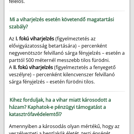
felelős.
Mi a viharjelzés esetén követendő magatartási
szabály?
Az
I. fokú viharjelzés
(figyelmeztetés az
elővigyázatosság betartására) – percenként
negyvenötször felvillanó sárga fényjelzés – esetén a
parttól 500 méternél messzebb tilos fürödni.
A
II. fokú viharjelzés
(figyelmeztetés a fenyegető
veszélyre) – percenként kilencvenszer felvillanó
sárga fényjelzés – esetén fürödni tilos.
Kihez forduljak, ha a vihar miatt károsodott a
házam? Kaphatok-e pénzügyi támogatást a
katasztrófavédelemtől?
Amennyiben a károsodás olyan mértékű, hogy az
veszélyezteti a bentlakók életét, testi épségét,