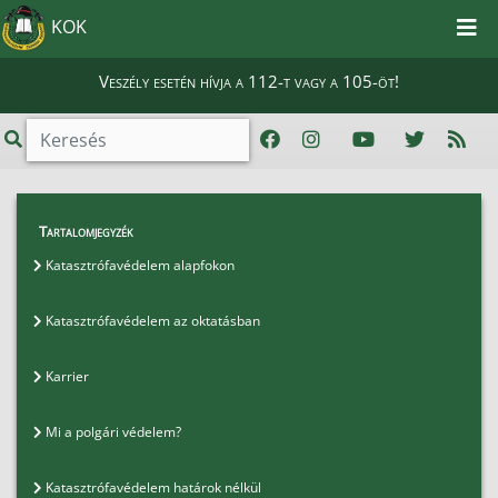
KOK
Veszély esetén hívja a 112-t vagy a 105-öt!
GYIK
>
Gyakran ismételt kérdések
>
Tartalomjegyzék
Katasztrófavédelem alapfokon
Katasztrófavédelem alapfokon
Katasztrófavédelem az oktatásban
Karrier
Mi a polgári védelem?
Katasztrófavédelem határok nélkül