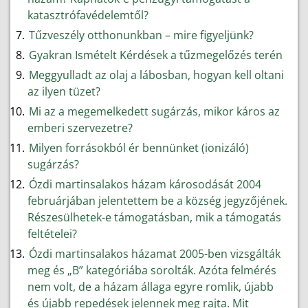
katasztrófavédelemtől?
Tűzveszély otthonunkban – mire figyeljünk?
Gyakran Ismételt Kérdések a tűzmegelőzés terén
Meggyulladt az olaj a lábosban, hogyan kell oltani
az ilyen tüzet?
Mi az a megemelkedett sugárzás, mikor káros az
emberi szervezetre?
Milyen forrásokból ér bennünket (ionizáló)
sugárzás?
Ózdi martinsalakos házam károsodását 2004
februárjában jelentettem be a község jegyzőjének.
Részesülhetek-e támogatásban, mik a támogatás
feltételei?
Ózdi martinsalakos házamat 2005-ben vizsgálták
meg és „B” kategóriába sorolták. Azóta felmérés
nem volt, de a házam állaga egyre romlik, újabb
és újabb repedések jelennek meg rajta. Mit