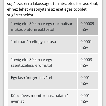
sugárzás éri a lakosságot természetes forrásokból,
ehhez lehet viszonyítani az esetleges többlet
sugárterhelést.
1 évig élni 80 km-re egy normálisan
0,00009
működő atomreaktortól
mSv
1 db banán elfogyasztása
0,0001
mSv
1 évig élni 80 km-re egy
0,0003
széntüzelésű erőműtől
mSv
Egy kézröntgen felvétel
0,001
mSv
Képcsöves monitor használata 1
0,001
éven át
mSv