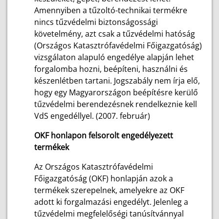
Amennyiben a tűzoltó-technikai termékre
nincs tűzvédelmi biztonságossági
követelmény, azt csak a tűzvédelmi hatóság
(Országos Katasztrófavédelmi Főigazgatóság)
vizsgálaton alapuló engedélye alapján lehet
forgalomba hozni, beépíteni, használni és
készenlétben tartani. Jogszabály nem írja elő,
hogy egy Magyarországon beépítésre kerülő
tűzvédelmi berendezésnek rendelkeznie kell
VdS engedéllyel. (2007. február)
OKF honlapon felsorolt engedélyezett
termékek
Az Országos Katasztrófavédelmi
Főigazgatóság (OKF) honlapján azok a
termékek szerepelnek, amelyekre az OKF
adott ki forgalmazási engedélyt. Jelenleg a
tűzvédelmi megfelelőségi tanúsítvánnyal