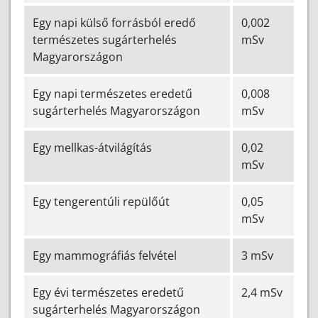
Egy napi külső forrásból eredő
0,002
természetes sugárterhelés
mSv
Magyarországon
Egy napi természetes eredetű
0,008
sugárterhelés Magyarországon
mSv
Egy mellkas-átvilágítás
0,02
mSv
Egy tengerentúli repülőút
0,05
mSv
Egy mammográfiás felvétel
3 mSv
Egy évi természetes eredetű
2,4 mSv
sugárterhelés Magyarországon