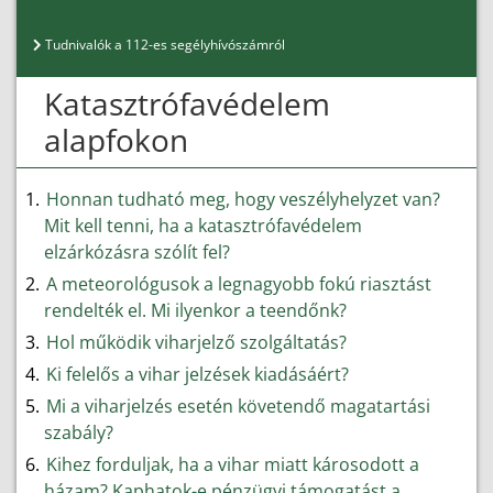
Tudnivalók a 112-es segélyhívószámról
Katasztrófavédelem
alapfokon
Honnan tudható meg, hogy veszélyhelyzet van?
Mit kell tenni, ha a katasztrófavédelem
elzárkózásra szólít fel?
A meteorológusok a legnagyobb fokú riasztást
rendelték el. Mi ilyenkor a teendőnk?
Hol működik viharjelző szolgáltatás?
Ki felelős a vihar jelzések kiadásáért?
Mi a viharjelzés esetén követendő magatartási
szabály?
Kihez forduljak, ha a vihar miatt károsodott a
házam? Kaphatok-e pénzügyi támogatást a