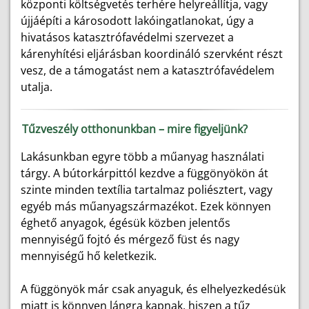
központi költségvetés terhére helyreállítja, vagy
újjáépíti a károsodott lakóingatlanokat, úgy a
hivatásos katasztrófavédelmi szervezet a
kárenyhítési eljárásban koordináló szervként részt
vesz, de a támogatást nem a katasztrófavédelem
utalja.
Tűzveszély otthonunkban – mire figyeljünk?
Lakásunkban egyre több a műanyag használati
tárgy. A bútorkárpittól kezdve a függönyökön át
szinte minden textília tartalmaz poliésztert, vagy
egyéb más műanyagszármazékot. Ezek könnyen
éghető anyagok, égésük közben jelentős
mennyiségű fojtó és mérgező füst és nagy
mennyiségű hő keletkezik.
A függönyök már csak anyaguk, és elhelyezkedésük
miatt is könnyen lángra kapnak, hiszen a tűz