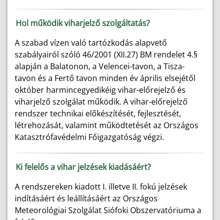
Hol működik viharjelző szolgáltatás?
A szabad vízen való tartózkodás alapvető
szabályairól szóló 46/2001 (XII.27) BM rendelet 4.§
alapján a Balatonon, a Velencei-tavon, a Tisza-
tavon és a Fertő tavon minden év április elsejétől
október harmincegyedikéig vihar-előrejelző és
viharjelző szolgálat működik. A vihar-előrejelző
rendszer technikai előkészítését, fejlesztését,
létrehozását, valamint működtetését az Országos
Katasztrófavédelmi Főigazgatóság végzi.
Ki felelős a vihar jelzések kiadásáért?
A rendszereken kiadott I. illetve II. fokú jelzések
indításáért és leállításáért az Országos
Meteorológiai Szolgálat Siófoki Obszervatóriuma a