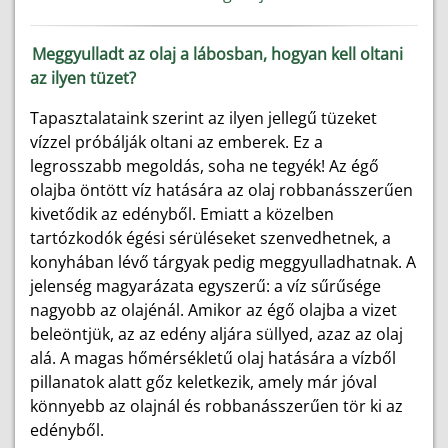
Meggyulladt az olaj a lábosban, hogyan kell oltani
az ilyen tüzet?
Tapasztalataink szerint az ilyen jellegű tüzeket
vízzel próbálják oltani az emberek. Ez a
legrosszabb megoldás, soha ne tegyék! Az égő
olajba öntött víz hatására az olaj robbanásszerűen
kivetődik az edényből. Emiatt a közelben
tartózkodók égési sérüléseket szenvedhetnek, a
konyhában lévő tárgyak pedig meggyulladhatnak. A
jelenség magyarázata egyszerű: a víz sűrűsége
nagyobb az olajénál. Amikor az égő olajba a vizet
beleöntjük, az az edény aljára süllyed, azaz az olaj
alá. A magas hőmérsékletű olaj hatására a vízből
pillanatok alatt gőz keletkezik, amely már jóval
könnyebb az olajnál és robbanásszerűen tör ki az
edényből.