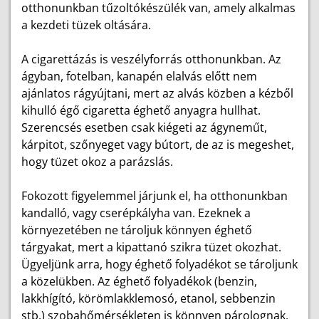
otthonunkban tűzoltókészülék van, amely alkalmas
a kezdeti tüzek oltására.
A cigarettázás is veszélyforrás otthonunkban. Az
ágyban, fotelban, kanapén elalvás előtt nem
ajánlatos rágyújtani, mert az alvás közben a kézből
kihulló égő cigaretta éghető anyagra hullhat.
Szerencsés esetben csak kiégeti az ágyneműt,
kárpitot, szőnyeget vagy bútort, de az is megeshet,
hogy tüzet okoz a parázslás.
Fokozott figyelemmel járjunk el, ha otthonunkban
kandalló, vagy cserépkályha van. Ezeknek a
környezetében ne tároljuk könnyen éghető
tárgyakat, mert a kipattanó szikra tüzet okozhat.
Ügyeljünk arra, hogy éghető folyadékot se tároljunk
a közelükben. Az éghető folyadékok (benzin,
lakkhígító, körömlakklemosó, etanol, sebbenzin
stb.) szobahőmérsékleten is könnyen párolognak,