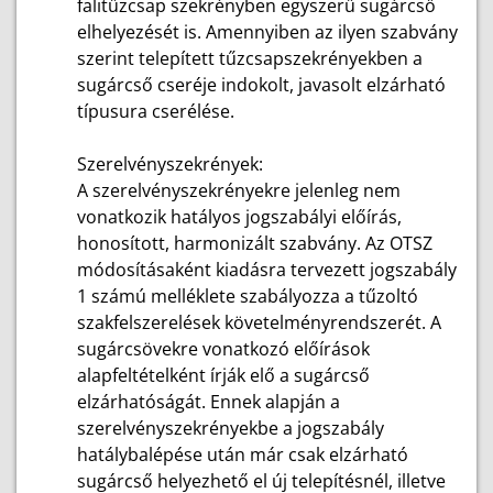
falitűzcsap szekrényben egyszerű sugárcső
elhelyezését is. Amennyiben az ilyen szabvány
szerint telepített tűzcsapszekrényekben a
sugárcső cseréje indokolt, javasolt elzárható
típusura cserélése.
Szerelvényszekrények:
A szerelvényszekrényekre jelenleg nem
vonatkozik hatályos jogszabályi előírás,
honosított, harmonizált szabvány. Az OTSZ
módosításaként kiadásra tervezett jogszabály
1 számú melléklete szabályozza a tűzoltó
szakfelszerelések követelményrendszerét. A
sugárcsövekre vonatkozó előírások
alapfeltételként írják elő a sugárcső
elzárhatóságát. Ennek alapján a
szerelvényszekrényekbe a jogszabály
hatálybalépése után már csak elzárható
sugárcső helyezhető el új telepítésnél, illetve