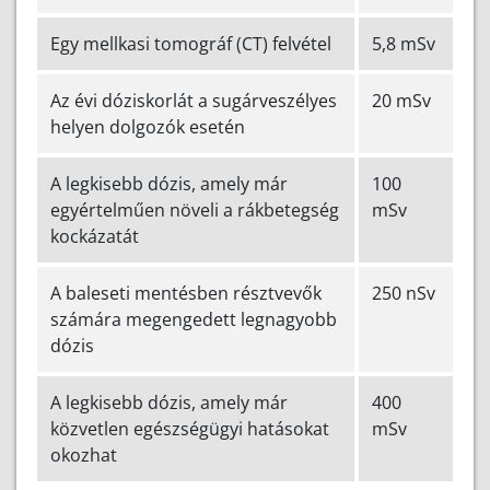
Egy mellkasi tomográf (CT) felvétel
5,8 mSv
Az évi dóziskorlát a sugárveszélyes
20 mSv
helyen dolgozók esetén
A legkisebb dózis, amely már
100
egyértelműen növeli a rákbetegség
mSv
kockázatát
A baleseti mentésben résztvevők
250 nSv
számára megengedett legnagyobb
dózis
A legkisebb dózis, amely már
400
közvetlen egészségügyi hatásokat
mSv
okozhat