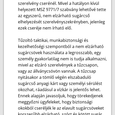
szerelvény cserénél. Mivel a hatályon kívül
helyezett MSZ 9771/7 szabvány lehetővé tette
az egyszerű, nem elzárható sugárcső
elhelyezését szerelvényszekrényben, jelenleg
ezek cseréje nem írható elő.
Tűzoltó taktikai, munkabiztonsági és
kezelhetőségi szempontból a nem elzárható
sugárcsövek használata a legrosszabb, egy
személy gyakorlatilag nem is tudja alkalmazni,
mivel az elzáró szerelvények a tűzcsapon,
vagy az állványcsövön vannak. A tűzcsap
nyitásakor a tömlő végén elszabaduló
sugárcső anyagi kárt vagy személyi sérülést
okozhat, ráadásul a vízkár is jelentős lehet.
Ennek alapján javasoljuk, hogy törekedjenek
meggyőzni ügyfeleket, hogy biztonsági
okokból cseréljék le az elavult sugárcsöveket
korszerűbb elzárható, szórt és kötött sugár