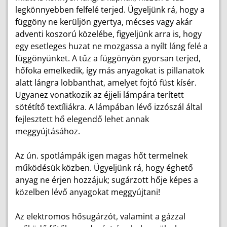
legkönnyebben felfelé terjed. Ügyeljünk rá, hogy a
függöny ne kerüljön gyertya, mécses vagy akár
adventi koszorú közelébe, figyeljünk arra is, hogy
egy esetleges huzat ne mozgassa a nyílt láng felé a
függönyünket. A tűz a függönyön gyorsan terjed,
hőfoka emelkedik, így más anyagokat is pillanatok
alatt lángra lobbanthat, amelyet fojtó füst kísér.
Ugyanez vonatkozik az éjjeli lámpára terített
sötétítő textíliákra. A lámpában lévő izzószál által
fejlesztett hő elegendő lehet annak
meggyújtásához.
Az ún. spotlámpák igen magas hőt termelnek
működésük közben. Ügyeljünk rá, hogy éghető
anyag ne érjen hozzájuk; sugárzott hője képes a
közelben lévő anyagokat meggyújtani!
Az elektromos hősugárzót, valamint a gázzal