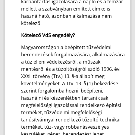
karbantartás igazolására a napló és a fémzár
mellett a szabványban említett címke is
használható, azonban alkalmazása nem
kötelező.
Kötelező VdS engedély?
Magyarországon a beépített tűzvédelmi
berendezések forgalmazására, alkalmazására
a tűz elleni védekezésről, a műszaki
mentésről és a tűzoltóságról szóló 1996. évi
XXXI. törvény (Ttv.) 13. §-a állapít meg
követelményeket. A Ttv. 13. § (1) bekezdése
szerint forgalomba hozni, beépíteni,
használni és készenlétben tartani csak
megfelelőségi igazolással rendelkező építési
terméket, tűzvédelmi megfelelőségi
tanúsítvánnyal rendelkező tűzoltó-technikai
terméket, tűz- vagy robbanásveszélyes
készüléket, gépet, berendezést lehet.