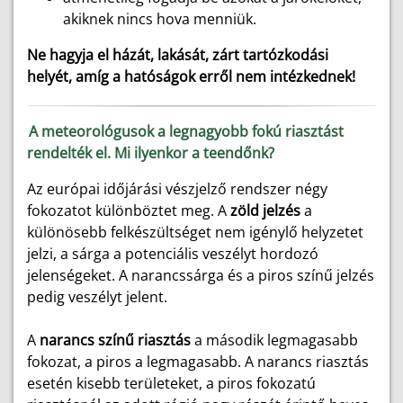
akiknek nincs hova menniük.
Ne hagyja el házát, lakását, zárt tartózkodási
helyét, amíg a hatóságok erről nem intézkednek!
A meteorológusok a legnagyobb fokú riasztást
rendelték el. Mi ilyenkor a teendőnk?
Az európai időjárási vészjelző rendszer négy
fokozatot különböztet meg. A
zöld jelzés
a
különösebb felkészültséget nem igénylő helyzetet
jelzi, a sárga a potenciális veszélyt hordozó
jelenségeket. A narancssárga és a piros színű jelzés
pedig veszélyt jelent.
A
narancs színű riasztás
a második legmagasabb
fokozat, a piros a legmagasabb. A narancs riasztás
esetén kisebb területeket, a piros fokozatú