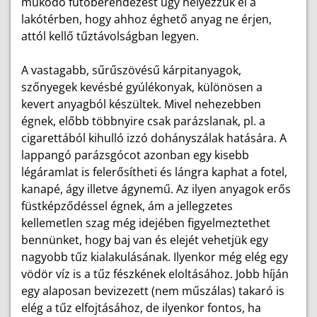
működő fűtőberendezést úgy helyezzük el a
lakótérben, hogy ahhoz éghető anyag ne érjen,
attól kellő tűztávolságban legyen.
A vastagabb, sűrűszövésű kárpitanyagok,
szőnyegek kevésbé gyúlékonyak, különösen a
kevert anyagból készültek. Mivel nehezebben
égnek, előbb többnyire csak parázslanak, pl. a
cigarettából kihulló izzó dohányszálak hatására. A
lappangó parázsgócot azonban egy kisebb
légáramlat is felerősítheti és lángra kaphat a fotel,
kanapé, ágy illetve ágynemű. Az ilyen anyagok erős
füstképződéssel égnek, ám a jellegzetes
kellemetlen szag még idejében figyelmeztethet
bennünket, hogy baj van és elejét vehetjük egy
nagyobb tűz kialakulásának. Ilyenkor még elég egy
vödör víz is a tűz fészkének eloltásához. Jobb híján
egy alaposan bevizezett (nem műszálas) takaró is
elég a tűz elfojtásához, de ilyenkor fontos, ha