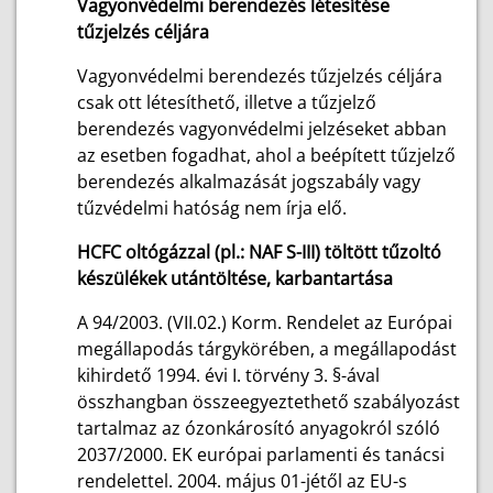
Vagyonvédelmi berendezés létesítése
tűzjelzés céljára
Vagyonvédelmi berendezés tűzjelzés céljára
csak ott létesíthető, illetve a tűzjelző
berendezés vagyonvédelmi jelzéseket abban
az esetben fogadhat, ahol a beépített tűzjelző
berendezés alkalmazását jogszabály vagy
tűzvédelmi hatóság nem írja elő.
HCFC oltógázzal (pl.: NAF S-III) töltött tűzoltó
készülékek utántöltése, karbantartása
A 94/2003. (VII.02.) Korm. Rendelet az Európai
megállapodás tárgykörében, a megállapodást
kihirdető 1994. évi I. törvény 3. §-ával
összhangban összeegyeztethető szabályozást
tartalmaz az ózonkárosító anyagokról szóló
2037/2000. EK európai parlamenti és tanácsi
rendelettel. 2004. május 01-jétől az EU-s