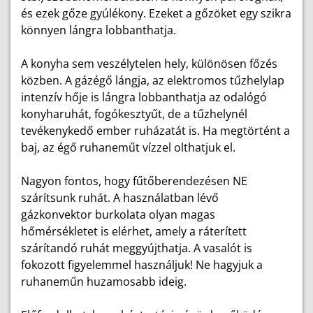
és ezek gőze gyúlékony. Ezeket a gőzöket egy szikra
könnyen lángra lobbanthatja.
A konyha sem veszélytelen hely, különösen főzés
közben. A gázégő lángja, az elektromos tűzhelylap
intenzív hője is lángra lobbanthatja az odalógó
konyharuhát, fogókesztyűt, de a tűzhelynél
tevékenykedő ember ruházatát is. Ha megtörtént a
baj, az égő ruhaneműt vízzel olthatjuk el.
Nagyon fontos, hogy fűtőberendezésen NE
szárítsunk ruhát. A használatban lévő
gázkonvektor burkolata olyan magas
hőmérsékletet is elérhet, amely a ráterített
szárítandó ruhát meggyújthatja. A vasalót is
fokozott figyelemmel használjuk! Ne hagyjuk a
ruhaneműn huzamosabb ideig.