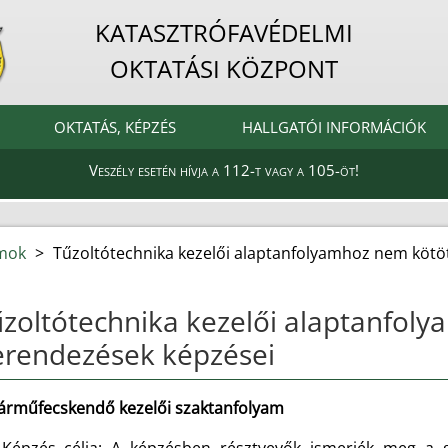
KATASZTRÓFAVÉDELMI
OKTATÁSI KÖZPONT
OKTATÁS, KÉPZÉS
HALLGATÓI INFORMÁCIÓK
Veszély esetén hívja a 112-t vagy a 105-öt!
amok
>
Tűzoltótechnika kezelői alaptanfolyamhoz nem kötö
zoltótechnika kezelői alaptanfol
erendezések képzései
árműfecskendő kezelői szaktanfolyam