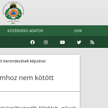
KÖZÉRDEKŰ ADATOK
GYIK
tt berendezések képzései
yamhoz nem kötött