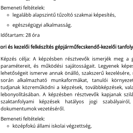
Bemeneti feltételek:
legalább alapszintű tűzoltó szakmai képesítés,
egészségügyi alkalmasság.
Időtartam: 28 óra
ori és kezelői felkészítés gépjárműfecskendő-kezelői tanfo
Képzés célja:
A képzésben résztvevők ismerjék meg a g
paramétereit, és működési sajátosságait. Legyenek képe
lehetőségeit ismerve annak önálló, szakszerű kezelésére
során alkalmazható munkaformákat, tanulói környeze
tudjanak közreműködni a képzések, továbbképzések, val
lebonyolításában. A képzésben résztvevők kapjanak szil
szaktanfolyami képzések hatályos jogi szabályairó
dokumentumok vezetéséről.
Bemeneti feltételek:
középfokú állami iskolai végzettség,