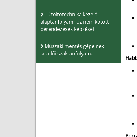
Tűzoltótechnika kezelői
alaptanfolyamhoz nem kötött
berendezések képzései
Műszaki mentés gépeinek
kezelői szaktanfolyama
Habb
Porr