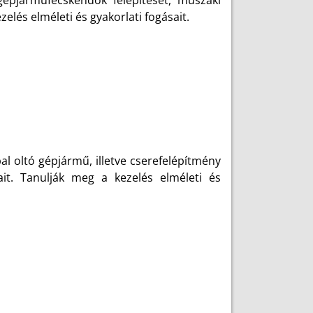
épjárműfecskendők felépítését, műszaki
elés elméleti és gyakorlati fogásait.
l oltó gépjármű, illetve cserefelépítmény
ait. Tanulják meg a kezelés elméleti és