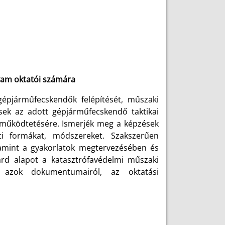
lyam oktatói számára
épjárműfecskendők felépítését, műszaki
sek az adott gépjárműfecskendő taktikai
, működtetésére. Ismerjék meg a képzések
ti formákat, módszereket. Szakszerűen
amint a gyakorlatok megtervezésében és
árd alapot a katasztrófavédelmi műszaki
l, azok dokumentumairól, az oktatási