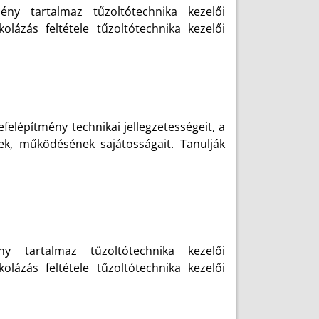
mény tartalmaz tűzoltótechnika kezelői
lázás feltétele tűzoltótechnika kezelői
felépítmény technikai jellegzetességeit, a
ek, működésének sajátosságait. Tanulják
 tartalmaz tűzoltótechnika kezelői
lázás feltétele tűzoltótechnika kezelői