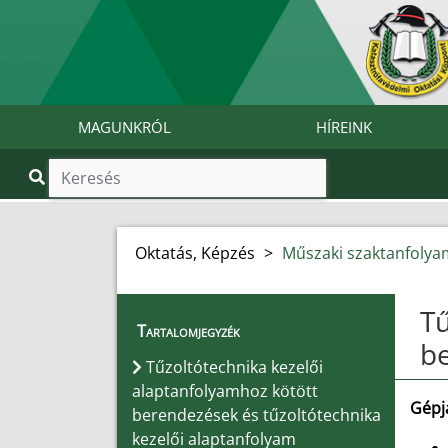
MAGUNKRÓL
HÍREINK
Oktatás, Képzés
>
Műszaki szaktanfoly
Tű
Tartalomjegyzék
b
Tűzoltótechnika kezelői
alaptanfolyamhoz kötött
Gépj
berendezések és tűzoltótechnika
kezelői alaptanfolyam