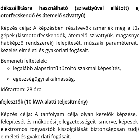
adékszállításra használható (szivattyúval ellátott
motorfecskendő és átemelő szivattyú)
Képzés célja: A képzésben résztvevők ismerjék meg a tűzo
gépek (kismotorfecskendők, átemelő szivattyúk, magasnyo
habképző rendszerek) felépítését, műszaki paramétereit,
kezelés elméleti és gyakorlati fogásait.
Bemeneti feltételek:
legalább alapszintű tűzoltó szakmai képesítés,
egészségügyi alkalmasság.
Időtartam: 28 óra
ejlesztők (10 kV/A alatti teljesítmény)
Képzés célja: A tanfolyam célja olyan kezelők képzése,
felépítését és működési jellegzetességeit ismerve, képesek
elektromos fogyasztók kiszolgálását biztonságosan tudj
elméleti és gyakorlati fogásait.