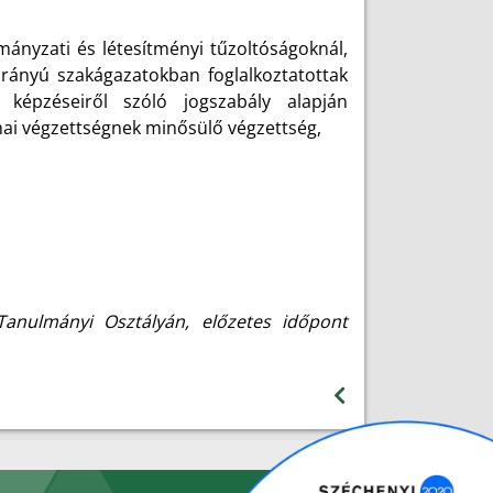
mányzati és létesítményi tűzoltóságoknál,
irányú szakágazatokban foglalkoztatottak
 képzéseiről szóló jogszabály alapján
kmai végzettségnek minősülő végzettség,
anulmányi Osztályán, előzetes időpont