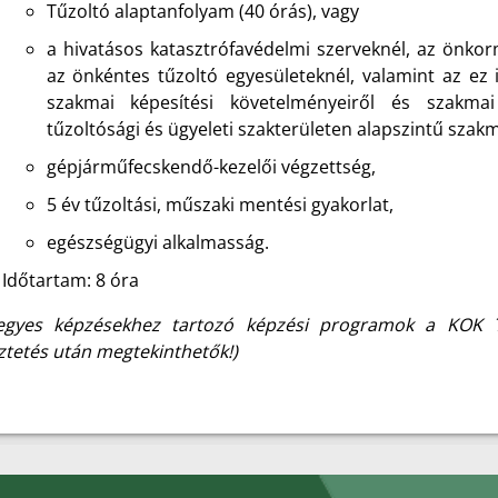
Tűzoltó alaptanfolyam (40 órás), vagy
a hivatásos katasztrófavédelmi szerveknél, az önkor
az önkéntes tűzoltó egyesületeknél, valamint az ez 
szakmai képesítési követelményeiről és szakmai
tűzoltósági és ügyeleti szakterületen alapszintű sza
gépjárműfecskendő-kezelői végzettség,
5 év tűzoltási, műszaki mentési gyakorlat,
egészségügyi alkalmasság.
Időtartam: 8 óra
egyes képzésekhez tartozó képzési programok a KOK T
ztetés után megtekinthetők!)