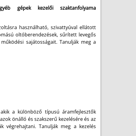
) egyéb gépek kezelői szaktanfolyama
ltásra használható, szivattyúval ellátott
mású oltóberendezések, sűrített levegős
 működési sajátosságait. Tanulják meg a
 akik a különböző típusú áramfejlesztők
 azok önálló és szakszerű kezelésére és az
ák végrehajtani. Tanulják meg a kezelés