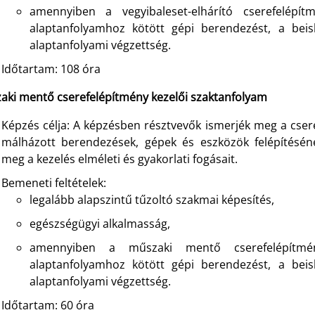
amennyiben a vegyibaleset-elhárító cserefelépít
alaptanfolyamhoz kötött gépi berendezést, a beisko
alaptanfolyami végzettség.
Időtartam: 108 óra
aki mentő cserefelépítmény kezelői szaktanfolyam
Képzés célja: A képzésben résztvevők ismerjék meg a csere
málházott berendezések, gépek és eszközök felépítésén
meg a kezelés elméleti és gyakorlati fogásait.
Bemeneti feltételek:
legalább alapszintű tűzoltó szakmai képesítés,
egészségügyi alkalmasság,
amennyiben a műszaki mentő cserefelépítmény
alaptanfolyamhoz kötött gépi berendezést, a beisko
alaptanfolyami végzettség.
Időtartam: 60 óra