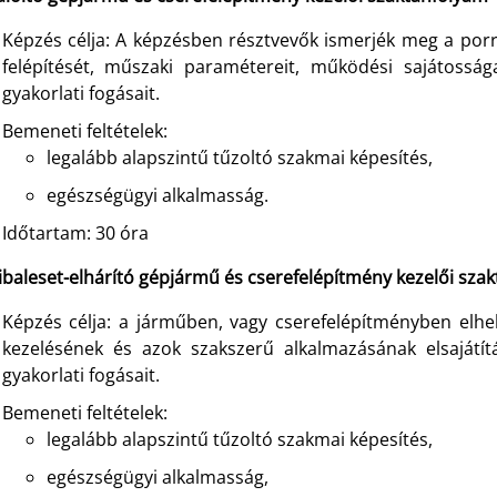
Képzés célja: A képzésben résztvevők ismerjék meg a porra
felépítését, műszaki paramétereit, működési sajátosság
gyakorlati fogásait.
Bemeneti feltételek:
legalább alapszintű tűzoltó szakmai képesítés,
egészségügyi alkalmasság.
Időtartam: 30 óra
ibaleset-elhárító gépjármű és cserefelépítmény kezelői sza
Képzés célja: a járműben, vagy cserefelépítményben elhel
kezelésének és azok szakszerű alkalmazásának elsajátít
gyakorlati fogásait.
Bemeneti feltételek:
legalább alapszintű tűzoltó szakmai képesítés,
egészségügyi alkalmasság,