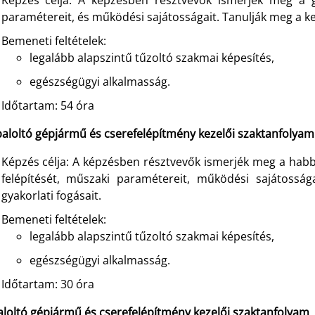
Képzés célja: A képzésben résztvevők ismerjék meg a g
paramétereit, és működési sajátosságait. Tanulják meg a kez
Bemeneti feltételek:
legalább alapszintű tűzoltó szakmai képesítés,
egészségügyi alkalmasság.
Időtartam: 54 óra
aloltó gépjármű és cserefelépítmény kezelői szaktanfolyam
Képzés célja: A képzésben résztvevők ismerjék meg a habba
felépítését, műszaki paramétereit, működési sajátosság
gyakorlati fogásait.
Bemeneti feltételek:
legalább alapszintű tűzoltó szakmai képesítés,
egészségügyi alkalmasság.
Időtartam: 30 óra
aloltó gépjármű és cserefelépítmény kezelői szaktanfolyam