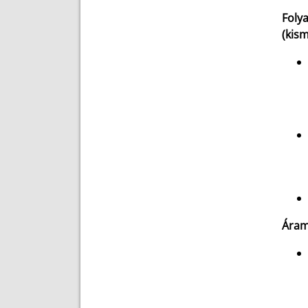
Foly
(kis
Áramf