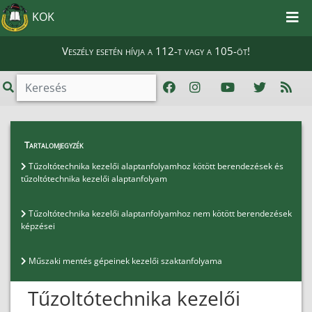
KOK
Veszély esetén hívja a 112-t vagy a 105-öt!
Oktatás, Képzés
>
Műszaki szaktanfolyamok
>
Tartalomjegyzék
Tűzoltótechnika kezelői alaptanfolyamhoz kötött
Tűzoltótechnika kezelői alaptanfolyamhoz kötött berendezések és
berendezések és tűzoltótechnika kezelői
tűzoltótechnika kezelői alaptanfolyam
alaptanfolyam
Tűzoltótechnika kezelői alaptanfolyamhoz nem kötött berendezések
képzései
Műszaki mentés gépeinek kezelői szaktanfolyama
Tűzoltótechnika kezelői