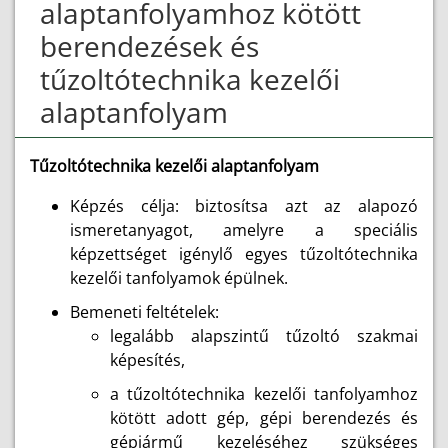
alaptanfolyamhoz kötött
berendezések és
tűzoltótechnika kezelői
alaptanfolyam
Tűzoltótechnika kezelői alaptanfolyam
Képzés célja: biztosítsa azt az alapozó
ismeretanyagot, amelyre a speciális
képzettséget igénylő egyes tűzoltótechnika
kezelői tanfolyamok épülnek.
Bemeneti feltételek:
legalább alapszintű tűzoltó szakmai
képesítés,
a tűzoltótechnika kezelői tanfolyamhoz
kötött adott gép, gépi berendezés és
gépjármű kezeléséhez szükséges