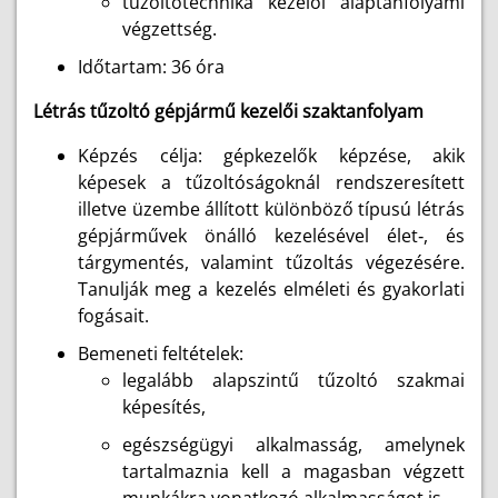
tűzoltótechnika kezelői alaptanfolyami
végzettség.
Időtartam: 36 óra
Létrás tűzoltó gépjármű kezelői szaktanfolyam
Képzés célja: gépkezelők képzése, akik
képesek a tűzoltóságoknál rendszeresített
illetve üzembe állított különböző típusú létrás
gépjárművek önálló kezelésével élet‑, és
tárgymentés, valamint tűzoltás végezésére.
Tanulják meg a kezelés elméleti és gyakorlati
fogásait.
Bemeneti feltételek:
legalább alapszintű tűzoltó szakmai
képesítés,
egészségügyi alkalmasság, amelynek
tartalmaznia kell a magasban végzett