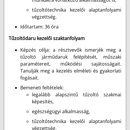
munkákra vonatkozó alkalmasságot is,
tűzoltótechnika kezelői alaptanfolyami
végzettség.
Időtartam: 36 óra
Tűzoltódaru kezelői szaktanfolyam
Képzés célja: a résztvevők ismerjék meg a
tűzoltó járműdaruk felépítését, műszaki
paramétereit, működési sajátosságait.
Tanulják meg a kezelés elméleti és gyakorlati
fogásait.
Bemeneti feltételek:
legalább alapszintű tűzoltó szakmai
képesítés,
egészségügyi alkalmasság,
tűzoltótechnika kezelői alaptanfolyami
végzettség,