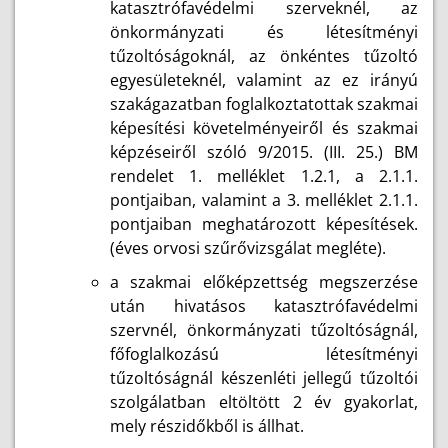
katasztrófavédelmi szerveknél, az
önkormányzati és létesítményi
tűzoltóságoknál, az önkéntes tűzoltó
egyesületeknél, valamint az ez irányú
szakágazatban foglalkoztatottak szakmai
képesítési követelményeiről és szakmai
képzéseiről szóló 9/2015. (III. 25.) BM
rendelet 1. melléklet 1.2.1, a 2.1.1.
pontjaiban, valamint a 3. melléklet 2.1.1.
pontjaiban meghatározott képesítések.
(éves orvosi szűrővizsgálat megléte).
a szakmai előképzettség megszerzése
után hivatásos katasztrófavédelmi
szervnél, önkormányzati tűzoltóságnál,
főfoglalkozású létesítményi
tűzoltóságnál készenléti jellegű tűzoltói
szolgálatban eltöltött 2 év gyakorlat,
mely részidőkből is állhat.