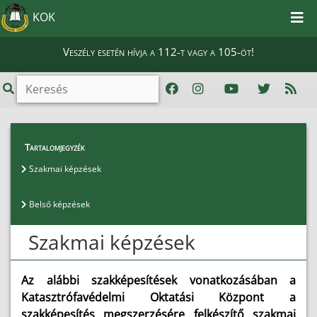
KOK
Veszély esetén hívja a 112-t vagy a 105-öt!
Oktatás, Képzés
>
Hivatásos állomány képzései
Tartalomjegyzék
>
Szakmai képzések
Szakmai képzések
Belső képzések
Szakmai képzések
Az alábbi szakképesítések vonatkozásában a
Katasztrófavédelmi Oktatási Központ a
szakképesítés megszerzésére felkészítő szakmai