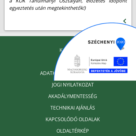
a KOK Tanulmányi Osztályán, előzetes időpont
egyeztetés után megtekinthetők!)
KAPCSOLAT
IMPRESSZUM
ADATKEZELÉSI TÁJÉKOZTATÓ
JOGI NYILATKOZAT
AKADÁLYMENTESSÉG
TECHNIKAI AJÁNLÁS
KAPCSOLÓDÓ OLDALAK
OLDALTÉRKÉP