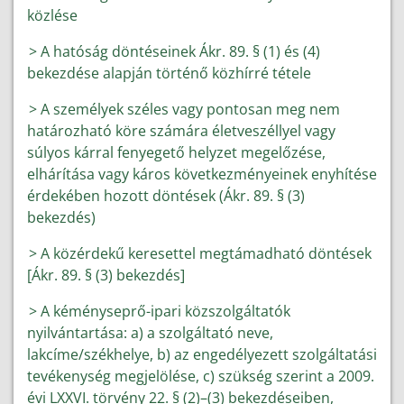
közlése
> A hatóság döntéseinek Ákr. 89. § (1) és (4)
bekezdése alapján történő közhírré tétele
> A személyek széles vagy pontosan meg nem
határozható köre számára életveszéllyel vagy
súlyos kárral fenyegető helyzet megelőzése,
elhárítása vagy káros következményeinek enyhítése
érdekében hozott döntések (Ákr. 89. § (3)
bekezdés)
> A közérdekű keresettel megtámadható döntések
[Ákr. 89. § (3) bekezdés]
> A kéményseprő-ipari közszolgáltatók
nyilvántartása: a) a szolgáltató neve,
lakcíme/székhelye, b) az engedélyezett szolgáltatási
tevékenység megjelölése, c) szükség szerint a 2009.
évi LXXVI. törvény 22. § (2)–(3) bekezdéseiben,