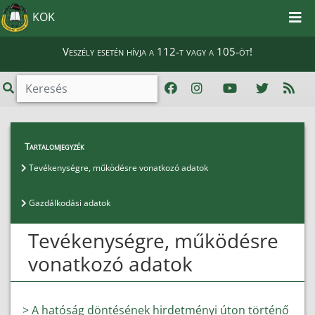
KOK
Veszély esetén hívja a 112-t vagy a 105-öt!
Közérdekű adatok
>
Különös közzétételi lista
>
Tartalomjegyzék
Tevékenységre, működésre vonatkozó adatok
Tevékenységre, működésre vonatkozó adatok
Gazdálkodási adatok
Tevékenységre, működésre
vonatkozó adatok
> A hatóság döntésének hirdetményi úton történő