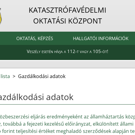
KATASZTRÓFAVÉDELMI
OKTATÁSI KÖZPONT
OKTATÁS, KÉPZÉS
HALLGATÓI INFORMÁCIÓK
Veszély esetén hívja a 112-t vagy a 105-öt!
lista
>
Gazdálkodási adatok
azdálkodási adatok
közbeszerzési eljárás eredményeként az államháztartás közp
, továbbá a fejezeti kezelésű előirányzat, elkülönített álla
ó forint teljesítési értéket meghaladó szerződések alapján tel