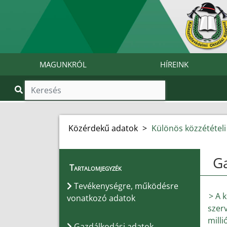
MAGUNKRÓL
HÍREINK
Közérdekű adatok
>
Különös közzétételi 
G
Tartalomjegyzék
Tevékenységre, működésre
> A 
vonatkozó adatok
szerv
milli
Gazdálkodási adatok