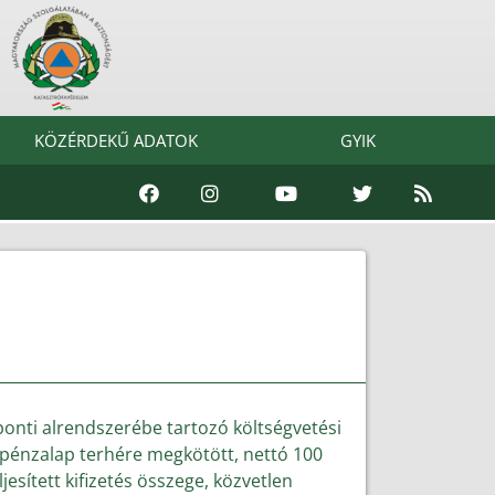
KÖZÉRDEKŰ ADATOK
GYIK
onti alrendszerébe tartozó költségvetési
mi pénzalap terhére megkötött, nettó 100
jesített kifizetés összege, közvetlen