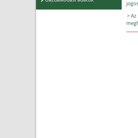
jogos
> Az
megha