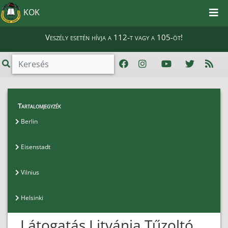
KOK
Veszély esetén hívja a 112-t vagy a 105-öt!
Hallgatói Információk
>
Erasmus Plus - 2016
>
Tartalomjegyzék
Vilnius
Berlin
Eisenstadt
Vilnius
Helsinki
Látogatás Litvánia Tűzoltó