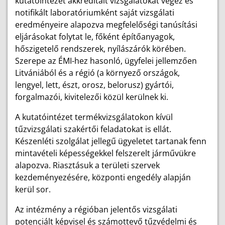
kutatóintézet akkreditált vizsgálatokat végez és
notifikált laboratóriumként saját vizsgálati
eredményeire alapozva megfelelőségi tanúsítási
eljárásokat folytat le, főként építőanyagok,
hőszigetelő rendszerek, nyílászárók körében.
Szerepe az ÉMI-hez hasonló, ügyfelei jellemzően
Litvániából és a régió (a környező országok,
lengyel, lett, észt, orosz, belorusz) gyártói,
forgalmazói, kivitelezői közül kerülnek ki.
A kutatóintézet termékvizsgálatokon kívül
tűzvizsgálati szakértői feladatokat is ellát.
Készenléti szolgálat jellegű ügyeletet tartanak fenn
mintavételi képességekkel felszerelt járművükre
alapozva. Riasztásuk a területi szervek
kezdeményezésére, központi engedély alapján
kerül sor.
Az intézmény a régióban jelentős vizsgálati
potenciált képvisel és számottevő tűzvédelmi és