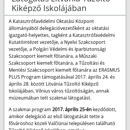
Kiképző Iskolájában
A Katasztrófavédelmi Oktatási Központ
állományából delegációvezetőként az oktatási
igazgató-helyettes, tagként a Katasztrófavédelmi
Kutatóintézet vezetője, a Nyelvi Szakcsoport
vezetője, a Polgári Védelmi és Iparbiztonsági
Szakcsoport kiemelt főtanára, a Műszaki
Szakcsoport kiemelt főtanára, a Tűzoltási és
Mentési Szakcsoport kiemelt főtanára az ERASMUS
PLUS Program támogatásával 2017. április 24. és
április 28. között Litvánia Tűzoltó Kiképző
Iskolájában, Vilnius város tűzoltóságán, annak
múzeumában tett szakmai látogatást.
A szakmai program
2017. április 25-én
kezdődött,
amikor delegáció az első látogatását tette a
fővároshoz közeli Valčiūnai településen található