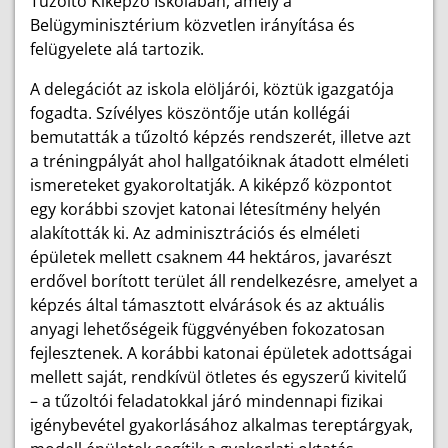
Tűzoltó Kiképző Iskolában, amely a
Belügyminisztérium közvetlen irányítása és
felügyelete alá tartozik.
A delegációt az iskola elöljárói, köztük igazgatója
fogadta. Szívélyes köszöntője után kollégái
bemutatták a tűzoltó képzés rendszerét, illetve azt
a tréningpályát ahol hallgatóiknak átadott elméleti
ismereteket gyakoroltatják. A kiképző központot
egy korábbi szovjet katonai létesítmény helyén
alakították ki. Az adminisztrációs és elméleti
épületek mellett csaknem 44 hektáros, javarészt
erdővel borított terület áll rendelkezésre, amelyet a
képzés által támasztott elvárások és az aktuális
anyagi lehetőségeik függvényében fokozatosan
fejlesztenek. A korábbi katonai épületek adottságai
mellett saját, rendkívül ötletes és egyszerű kivitelű
– a tűzoltói feladatokkal járó mindennapi fizikai
igénybevétel gyakorlásához alkalmas tereptárgyak,