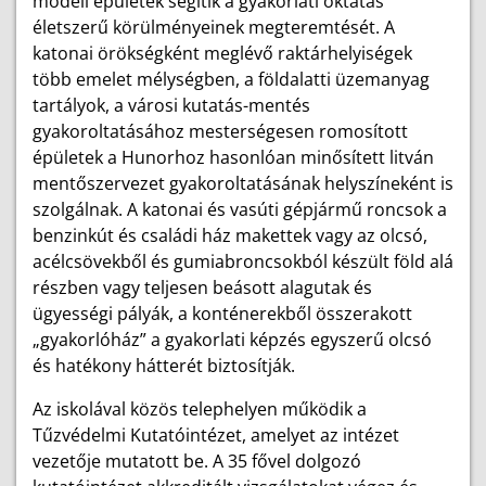
modell épületek segítik a gyakorlati oktatás
életszerű körülményeinek megteremtését. A
katonai örökségként meglévő raktárhelyiségek
több emelet mélységben, a földalatti üzemanyag
tartályok, a városi kutatás-mentés
gyakoroltatásához mesterségesen romosított
épületek a Hunorhoz hasonlóan minősített litván
mentőszervezet gyakoroltatásának helyszíneként is
szolgálnak. A katonai és vasúti gépjármű roncsok a
benzinkút és családi ház makettek vagy az olcsó,
acélcsövekből és gumiabroncsokból készült föld alá
részben vagy teljesen beásott alagutak és
ügyességi pályák, a konténerekből összerakott
„gyakorlóház” a gyakorlati képzés egyszerű olcsó
és hatékony hátterét biztosítják.
Az iskolával közös telephelyen működik a
Tűzvédelmi Kutatóintézet, amelyet az intézet
vezetője mutatott be. A 35 fővel dolgozó