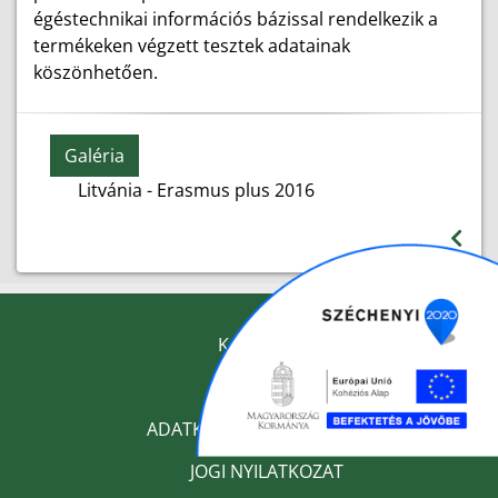
égéstechnikai információs bázissal rendelkezik a
termékeken végzett tesztek adatainak
köszönhetően.
Galéria
Litvánia - Erasmus plus 2016
KAPCSOLAT
IMPRESSZUM
ADATKEZELÉSI TÁJÉKOZTATÓ
JOGI NYILATKOZAT