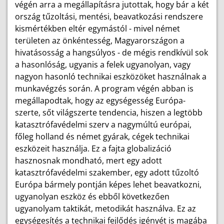
végén arra a megállapításra jutottak, hogy bár a két
ország tűzoltási, mentési, beavatkozási rendszere
kismértékben eltér egymástól - mivel német
területen az önkéntesség, Magyarországon a
hivatásosság a hangsúlyos - de mégis rendkívül sok
a hasonlóság, ugyanis a felek ugyanolyan, vagy
nagyon hasonló technikai eszközöket használnak a
munkavégzés során. A program végén abban is
megállapodtak, hogy az egységesség Európa-
szerte, sőt világszerte tendencia, hiszen a legtöbb
katasztrófavédelmi szerv a nagymúltú európai,
főleg holland és német gyárak, cégek technikai
eszközeit használja. Ez a fajta globalizáció
hasznosnak mondható, mert egy adott
katasztrófavédelmi szakember, egy adott tűzoltó
Európa bármely pontján képes lehet beavatkozni,
ugyanolyan eszköz és ebből következően
ugyanolyam taktikát, metodikát használva. Ez az
egységesítés a technikai fejlődés igényét is magába