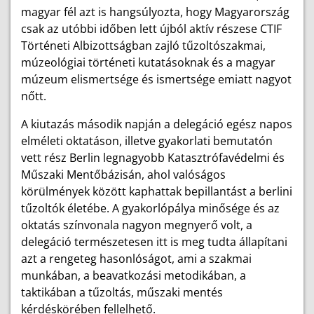
magyar fél azt is hangsúlyozta, hogy Magyarország
csak az utóbbi időben lett újból aktív részese CTIF
Történeti Albizottságban zajló tűzoltószakmai,
múzeológiai történeti kutatásoknak és a magyar
múzeum elismertsége és ismertsége emiatt nagyot
nőtt.
A kiutazás második napján a delegáció egész napos
elméleti oktatáson, illetve gyakorlati bemutatón
vett rész Berlin legnagyobb Katasztrófavédelmi és
Műszaki Mentőbázisán, ahol valóságos
körülmények között kaphattak bepillantást a berlini
tűzoltók életébe. A gyakorlópálya minősége és az
oktatás színvonala nagyon megnyerő volt, a
delegáció természetesen itt is meg tudta állapítani
azt a rengeteg hasonlóságot, ami a szakmai
munkában, a beavatkozási metodikában, a
taktikában a tűzoltás, műszaki mentés
kérdéskörében fellelhető.