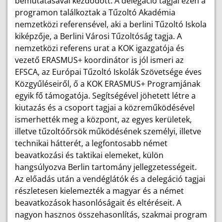
bemutatásával kezdődött. A delegáció tagjai ezen a
programon találkoztak a Tűzoltó Akadémia
nemzetközi referensével, aki a berlini Tűzoltó Iskola
kiképzője, a Berlini Városi Tűzoltóság tagja. A
nemzetközi referens urat a KOK igazgatója és
vezető ERASMUS+ koordinátor is jól ismeri az
EFSCA, az Európai Tűzoltó Iskolák Szövetsége éves
Közgyűléseiről, ő a KOK ERASMUS+ Programjának
egyik fő támogatója. Segítségével jöhetett létre a
kiutazás és a csoport tagjai a közreműködésével
ismerhették meg a központ, az egyes kerületek,
illetve tűzoltóőrsök működésének személyi, illetve
technikai hátterét, a legfontosabb német
beavatkozási és taktikai elemeket, külön
hangsúlyozva Berlin tartomány jellegzetességeit.
Az előadás után a vendéglátók és a delegáció tagjai
részletesen kielemezték a magyar és a német
beavatkozások hasonlóságait és eltéréseit. A
nagyon hasznos összehasonlítás, szakmai program