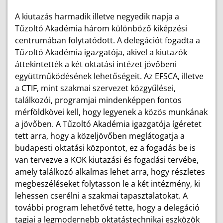
A kiutazás harmadik illetve negyedik napja a
Tűzoltó Akadémia három különböző kiképzési
centrumában folytatódott. A delegációt fogadta a
Tűzoltó Akadémia igazgatója, akivel a kiutazók
áttekintették a két oktatási intézet jövőbeni
együttműködésének lehetőségeit. Az EFSCA, illetve
a CTIF, mint szakmai szervezet közgyűlései,
találkozói, programjai mindenképpen fontos
mérföldkövei kell, hogy legyenek a közös munkának
a jövőben. A Tűzoltó Akadémia igazgatója ígéretet
tett arra, hogy a közeljövőben meglátogatja a
budapesti oktatási központot, ez a fogadás be is
van tervezve a KOK kiutazási és fogadási tervébe,
amely találkozó alkalmas lehet arra, hogy részletes
megbeszéléseket folytasson le a két intézmény, ki
lehessen cserélni a szakmai tapasztalatokat. A
további program lehetővé tette, hogy a delegáció
tagjai a legmodernebb oktatástechnikai eszközök