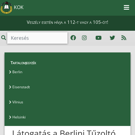
KOK
Veszély esetén hívja a 112-t vagy a 105-öt!
Hallgatói Információk
>
Erasmus Plus - 2016
>
Tartalomjegyzék
Berlin
Berlin
Eisenstadt
Vilnius
Helsinki
Látogatás a Berlini Tűzoltó