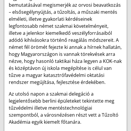
bemutatásával megismerjék az orvosi beavatkozás
– elsősegélynyújtás, a tűzoltás, a műszaki mentés
elméleti, illetve gyakorlati kérdéseinek
legfontosabb német szakmai követelményeit,
illetve a jelenkor kiemelkedő veszélyforrásaiból
adódó kihívásokra történő reagálás módszereit. A
német fél örömét fejezte ki annak a hírnek hallatán,
hogy Magyarországon is vannak törekvések arra
nézve, hogy hasonló taktikai háza legyen a KOK-nak
és középtávon új iskola megépítése is célul van
tűzve a magyar katasztrófavédelmi oktatási
rendszer megújítása, fejlesztése érdekében.
Az utolsó napon a szakmai delegáció a
legjelentősebb berlini épületeket tekintette meg
tűzvédelmi illetve mentéstechnológiai
szempontból, a városnézésen részt vett a Tűzoltó
Akadémia egyik kiemelt főtanára.