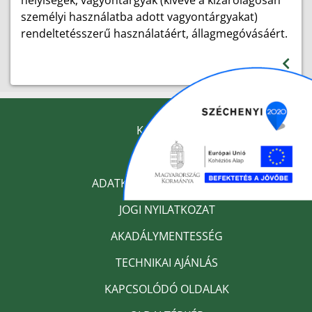
helyiségek, vagyontárgyak (kivéve a kizárólagosan
személyi használatba adott vagyontárgyakat)
rendeltetésszerű használatáért, állagmegóvásáért.
KAPCSOLAT
IMPRESSZUM
ADATKEZELÉSI TÁJÉKOZTATÓ
JOGI NYILATKOZAT
AKADÁLYMENTESSÉG
TECHNIKAI AJÁNLÁS
KAPCSOLÓDÓ OLDALAK