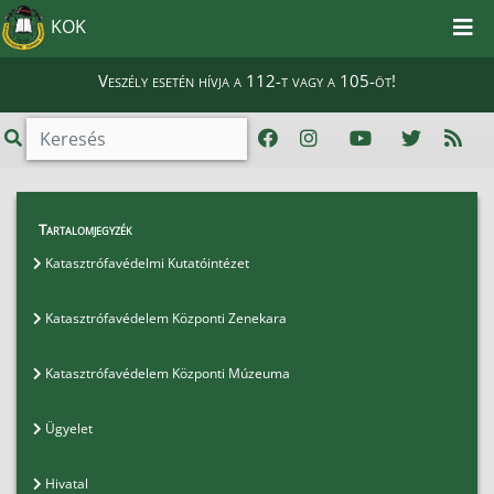
KOK
Veszély esetén hívja a 112-t vagy a 105-öt!
Magunkról
>
Tartalomjegyzék
Általános Igazgatóhelyettesi Szervezet
>
Ügyelet
Katasztrófavédelmi Kutatóintézet
Katasztrófavédelem Központi Zenekara
Katasztrófavédelem Központi Múzeuma
Ügyelet
Hivatal