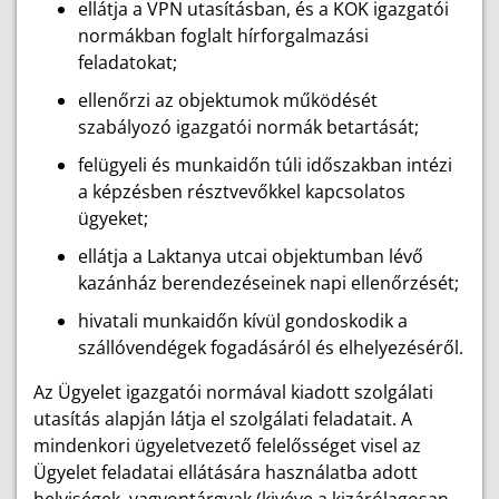
ellátja a VPN utasításban, és a KOK igazgatói
normákban foglalt hírforgalmazási
feladatokat;
ellenőrzi az objektumok működését
szabályozó igazgatói normák betartását;
felügyeli és munkaidőn túli időszakban intézi
a képzésben résztvevőkkel kapcsolatos
ügyeket;
ellátja a Laktanya utcai objektumban lévő
kazánház berendezéseinek napi ellenőrzését;
hivatali munkaidőn kívül gondoskodik a
szállóvendégek fogadásáról és elhelyezéséről.
Az Ügyelet igazgatói normával kiadott szolgálati
utasítás alapján látja el szolgálati feladatait. A
mindenkori ügyeletvezető felelősséget visel az
Ügyelet feladatai ellátására használatba adott