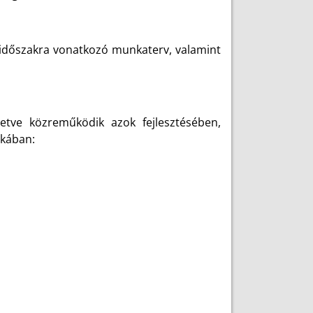
időszakra vonatkozó munkaterv, valamint
letve közreműködik azok fejlesztésében,
nkában: