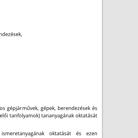
ndezések,
tos gépjárművek, gépek, berendezések és
ezelői tanfolyamok) tananyagának oktatását
k ismeretanyagának oktatását és ezen