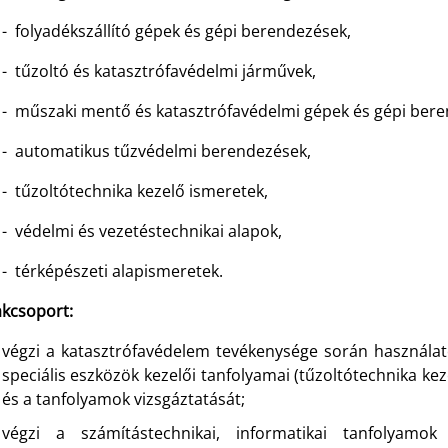
- folyadékszállító gépek és gépi berendezések,
- tűzoltó és katasztrófavédelmi járművek,
- műszaki mentő és katasztrófavédelmi gépek és gépi bere
- automatikus tűzvédelmi berendezések,
- tűzoltótechnika kezelő ismeretek,
- védelmi és vezetéstechnikai alapok,
- térképészeti alapismeretek.
akcsoport:
végzi a katasztrófavédelem tevékenysége során használa
speciális eszközök kezelői tanfolyamai (tűzoltótechnika k
és a tanfolyamok vizsgáztatását;
végzi a számítástechnikai, informatikai tanfolyamo