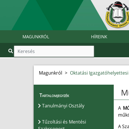
MAGUNKRÓL
HÍREINK
Magunkról
>
Oktatási Igazgatóhelyettesi
Mű
Tartalomjegyzék
Tanulmányi Osztály
A
Mű
működ
Tűzoltási és Mentési
A Sz
Szakcsoport