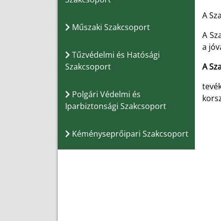
A Sza
Műszaki Szakcsoport
A Sz
a jó
Tűzvédelmi és Hatósági
Szakcsoport
A Sz
tevé
Polgári Védelmi és
kors
Iparbiztonsági Szakcsoport
Kéményseprőipari Szakcsoport