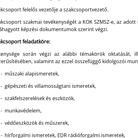
kcsoport felelős vezetője a szakcsoportvezető.
akcsoport szakmai tevékenységét a KOK SZMSZ-e, az adott 
váhagyott képzési dokumentumok szerint végzi.
akcsoport feladatköre:
kenysége során végzi az alábbi témakörök oktatását, il
zerűsítésében, valamint az ezzel összefüggő kidolgozói mu
- műszaki alapismeretek,
- gépészeti és villamosságtani ismeretek,
- szakfelszerelések és eszközök,
- munkavédelem,
- védőeszközök és műszerek,
- hírforgalmi ismeretek, EDR rádióforgalmi ismeretek,