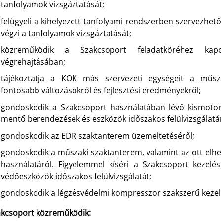
tanfolyamok vizsgáztatását;
felügyeli a kihelyezett tanfolyami rendszerben szervezhet
végzi a tanfolyamok vizsgáztatását;
közreműködik a Szakcsoport feladatköréhez kap
végrehajtásában;
tájékoztatja a KOK más szervezeti egységeit a műszak
fontosabb változásokról és fejlesztési eredményekről;
gondoskodik a Szakcsoport használatában lévő kismotor
mentő berendezések és eszközök időszakos felülvizsgálatár
gondoskodik az EDR szaktanterem üzemeltetéséről;
gondoskodik a műszaki szaktanterem, valamint az ott elhe
használatáról. Figyelemmel kíséri a Szakcsoport kezel
védőeszközök időszakos felülvizsgálatát;
gondoskodik a légzésvédelmi kompresszor szakszerű kezelé
akcsoport közreműködik: