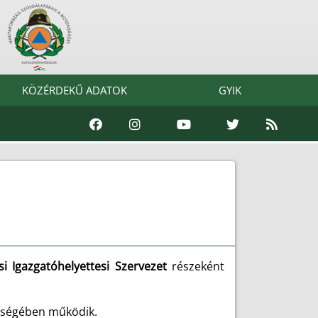
KÖZÉRDEKŰ ADATOK
GYIK
si Igazgatóhelyettesi Szervezet
részeként
ltségében működik.