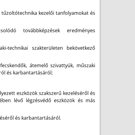
ő tűzoltótechnika kezelői tanfolyamokat és
csolódó továbbképzések eredményes
i-technikai szakterületen bekövetkező
fecskendők, átemelő szivattyúk, műszaki
ól és karbantartásáról;
lyezett eszközök szakszerű kezeléséről és
ésében lévő légzésvédő eszközök és más
séről és karbantartásáról.