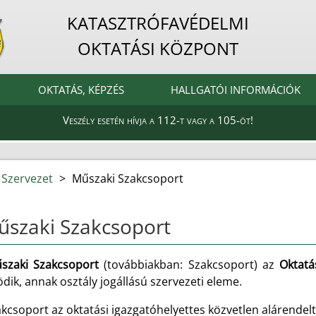
KATASZTRÓFAVÉDELMI
OKTATÁSI KÖZPONT
OKTATÁS, KÉPZÉS
HALLGATÓI INFORMÁCIÓK
Veszély esetén hívja a 112-t vagy a 105-öt!
 Szervezet
>
Műszaki Szakcsoport
szaki Szakcsoport
szaki Szakcsoport
(továbbiakban: Szakcsoport) az
Oktatá
ik, annak osztály jogállású szervezeti eleme.
akcsoport az oktatási igazgatóhelyettes közvetlen alárende