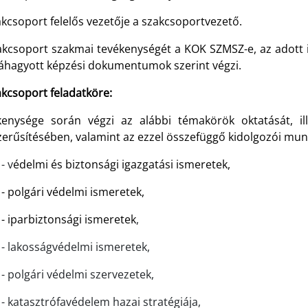
kcsoport felelős vezetője a szakcsoportvezető.
akcsoport szakmai tevékenységét a KOK SZMSZ-e, az adott 
váhagyott képzési dokumentumok szerint végzi.
akcsoport feladatköre:
kenysége során végzi az alábbi témakörök oktatását, il
zerűsítésében, valamint az ezzel összefüggő kidolgozói mu
- v
édelmi és biztonsági igazgatási ismeretek,
- polgári védelmi ismeretek,
- iparbiztonsági ismeretek
,
- lakosságvédelmi ismeretek,
- polgári védelmi szervezetek,
- katasztrófavédelem hazai stratégiája,