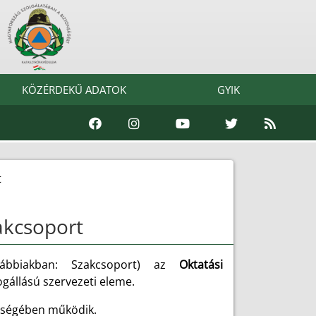
KÖZÉRDEKŰ ADATOK
GYIK
t
akcsoport
vábbiakban: Szakcsoport) az
Oktatási
gállású szervezeti eleme.
ltségében működik.