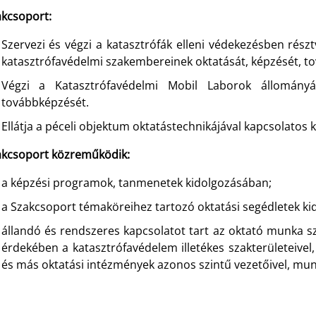
akcsoport:
Szervezi és végzi a katasztrófák elleni védekezésben rés
katasztrófavédelmi szakembereinek oktatását, képzését, to
Végzi a Katasztrófavédelmi Mobil Laborok állomány
továbbképzését.
Ellátja a péceli objektum oktatástechnikájával kapcsolatos kez
akcsoport közreműködik:
a képzési programok, tanmenetek kidolgozásában;
a Szakcsoport témaköreihez tartozó oktatási segédletek k
állandó és rendszeres kapcsolatot tart az oktató munka s
érdekében a katasztrófavédelem illetékes szakterületeivel
és más oktatási intézmények azonos szintű vezetőivel, mun