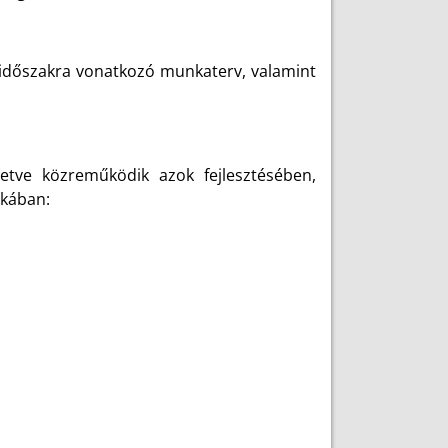
időszakra vonatkozó munkaterv, valamint
letve közreműködik azok fejlesztésében,
nkában: