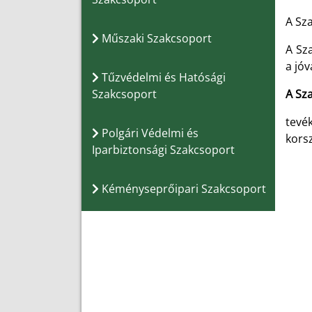
A Sza
Műszaki Szakcsoport
A Sz
a jó
Tűzvédelmi és Hatósági
Szakcsoport
A Sz
tevé
Polgári Védelmi és
kors
Iparbiztonsági Szakcsoport
Kéményseprőipari Szakcsoport