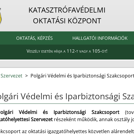
KATASZTRÓFAVÉDELMI
OKTATÁSI KÖZPONT
OKTATÁS, KÉPZÉS
HALLGATÓI INFORMÁCIÓK
Veszély esetén hívja a 112-t vagy a 105-öt!
 Szervezet
>
Polgári Védelmi és Iparbiztonsági Szakcsopor
lgári Védelmi és Iparbiztonsági Sz
lgári Védelmi és Iparbiztonsági Szakcsoport
(to
gatóhelyettesi Szervezet
részeként működik, annak osztály jo
akcsoport az oktatási igazgatóhelyettes közvetlen alárende