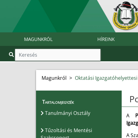
MAGUNKRÓL
HÍREINK
Magunkról
>
Oktatási Igazgatóhelyettesi
Po
Tartalomjegyzék
Tanulmányi Osztály
A
Po
Igaz
Tűzoltási és Mentési
A Sz
Szakcsoport