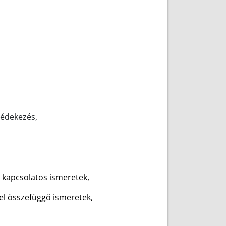
védekezés,
sal kapcsolatos ismeretek,
vel összefüggő ismeretek,