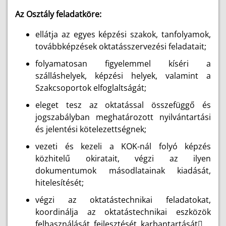
Az Osztály feladatköre:
ellátja az egyes képzési szakok, tanfolyamok,
továbbképzések oktatásszervezési feladatait;
folyamatosan figyelemmel kíséri a
szálláshelyek, képzési helyek, valamint a
Szakcsoportok elfoglaltságát;
eleget tesz az oktatással összefüggő és
jogszabályban meghatározott nyilvántartási
és jelentési kötelezettségnek;
vezeti és kezeli a KOK-nál folyó képzés
közhitelű okiratait, végzi az ilyen
dokumentumok másodlatainak kiadását,
hitelesítését;
végzi az oktatástechnikai feladatokat,
koordinálja az oktatástechnikai eszközök
felhasználását, fejlesztését, karbantartását