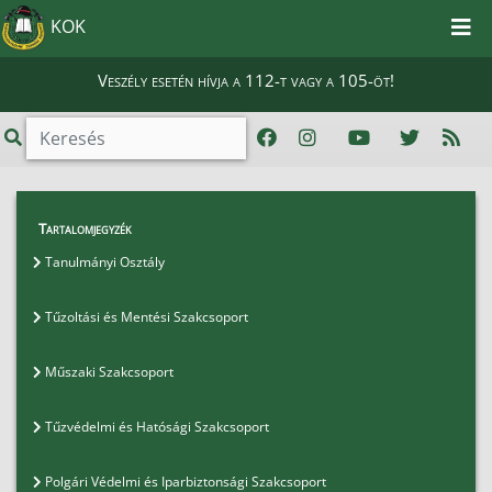
KOK
Veszély esetén hívja a 112-t vagy a 105-öt!
Magunkról
>
Tartalomjegyzék
Oktatási Igazgatóhelyettesi Szervezet
>
Tanulmányi Osztály
Tanulmányi Osztály
Tűzoltási és Mentési Szakcsoport
Műszaki Szakcsoport
Tűzvédelmi és Hatósági Szakcsoport
Polgári Védelmi és Iparbiztonsági Szakcsoport